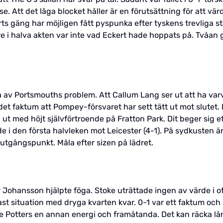
e. Att det låga blocket håller är en förutsättning för att vä
gäng har möjligen fått pyspunka efter tyskens trevliga sta
 i halva akten var inte vad Eckert hade hoppats på. Tvåan g
av Portsmouths problem. Att Callum Lang ser ut att ha varv
et faktum att Pompey-försvaret har sett tätt ut mot slutet.
a ut med höjt självförtroende på Fratton Park. Dit beger sig
 i den första halvleken mot Leicester (4-1). På sydkusten är 
k utgångspunkt. Måla efter sizen på lädret.
 Johansson hjälpte föga. Stoke uträttade ingen av värde i of
t situation med dryga kvarten kvar. 0-1 var ett faktum och 
 Potters en annan energi och framåtanda. Det kan räcka lå