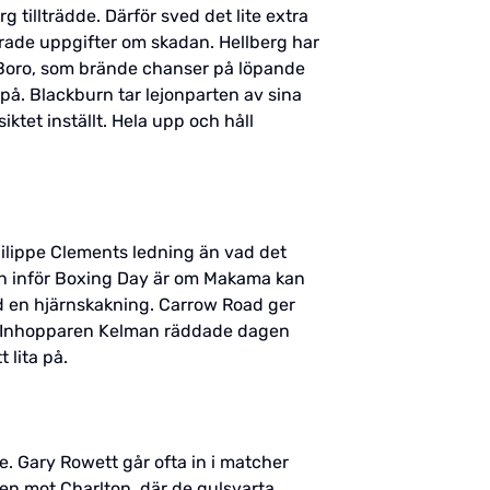
 tillträdde. Därför sved det lite extra
ljerade uppgifter om skadan. Hellberg har
ör Boro, som brände chanser på löpande
 på. Blackburn tar lejonparten av sina
ktet inställt. Hela upp och håll
hilippe Clements ledning än vad det
gan inför Boxing Day är om Makama kan
ed en hjärnskakning. Carrow Road ger
en. Inhopparen Kelman räddade dagen
 lita på.
. Gary Rowett går ofta in i matcher
rsken mot Charlton, där de gulsvarta