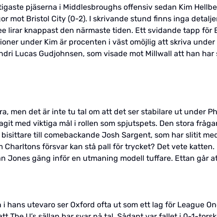
ktigaste pjäserna i Middlesbroughs offensiv sedan Kim Hellberg
gor mot Bristol City (0-2). I skrivande stund finns inga deta
Gree lirar knappast den närmaste tiden. Ett svidande tapp f
tioner under Kim är procenten i väst omöjlig att skriva under
dri Lucas Gudjohnsen, som visade mot Millwall att han har si
, men det är inte tu tal om att det ser stabilare ut under P
agit med viktiga mål i rollen som spjutspets. Den stora frå
 bisittare till comebackande Josh Sargent, som har slitit m
m Charltons försvar kan stå pall för trycket? Det vete katt
 Jones gäng inför en utmaning modell tuffare. Ettan går att
hans utevaro ser Oxford ofta ut som ett lag för League One
att The U’s sällan har svar på tal. Sådant var fallet i 0-1-to