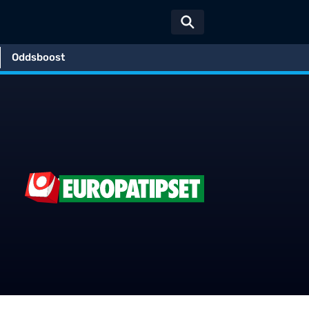
Växla sökformul
Oddsboost