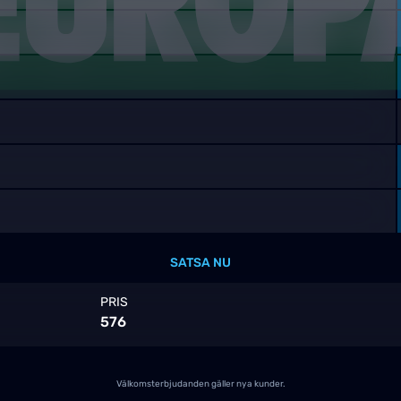
SATSA NU
PRIS
576
Välkomsterbjudanden gäller nya kunder.