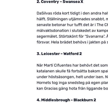
2. Coventry – Swansea X
DaSilvas röda kort tidigt i den andra 
hälft. Ställningen utjämnades snabbt, m
senaste betonar hur tufft det är i Th
målvaktsdonation i slutskedet av kamp
segermålet. Störtskönt för “Svanarna”.
försvar. Hela brädet behövs i jakten på s
3. Leicester – Watford 2
När Martí Cifuentes har behövt det som m
katalanen skulle få fortsätta bakom spa
under höstsäsongen, helt under isen. No
Hornets tog inga snedsteg på egen plan
kan Gracias gäng hota från liggande boll
4. Middlesbrough – Blackburn 2