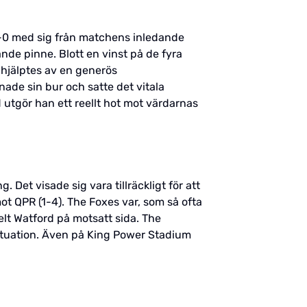
1-0 med sig från matchens inledande
nde pinne. Blott en vinst på de fyra
hjälptes av en generös
de sin bur och satte det vitala
 utgör han ett reellt hot mot värdarnas
Det visade sig vara tillräckligt för att
t QPR (1-4). The Foxes var, som så ofta
lt Watford på motsatt sida. The
situation. Även på King Power Stadium