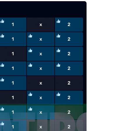
1
x
2
1
x
2
1
x
2
1
x
2
1
x
2
1
x
2
1
x
2
1
x
2