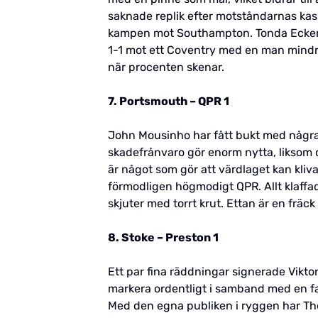
saknade replik efter motståndarnas kass
kampen mot Southampton. Tonda Eckerts 
1-1 mot ett Coventry med en man mindre
när procenten skenar.
7. Portsmouth – QPR 1
John Mousinho har fått bukt med några 
skadefrånvaro gör enorm nytta, liksom d
är något som gör att värdlaget kan kliv
förmodligen högmodigt QPR. Allt klaffade
skjuter med torrt krut. Ettan är en fräc
8. Stoke – Preston 1
Ett par fina räddningar signerade Viktor
markera ordentligt i samband med en fas
Med den egna publiken i ryggen har The