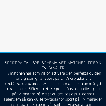
SPORT PÅ TV – SPELSCHEMA MED MATCHER, TIDER &
TV KANALER
TVmatchen har som vision att vara den perfekta guiden
för dig som gillar sport på tv. Vi erbjuder alla
rikstäckande svenska tv-kanaler, streams och en mängd
olika sporter. Söker du efter sport på tv idag eller sport
på tv imorgon så hittar du det hos oss. Bläddra i
kalendern så kan du se tv-tablå för sport på TV månader
fram i tiden. Förutom vår sajt har vi även appar till