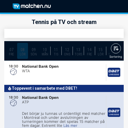
Tennis på TV och stream
07
08
09
10
11
12
13
14
15
16
17
FRE
LÖR
SÖN
MÅN
TIS
ONS
TORS
FRE
LÖR
SÖN
MÅN
Sortering
18:30
National Bank Open
WTA
Toppevent i samarbete med DBET!
18:30
National Bank Open
ATP
Det börjar ju tunnas ut ordentligt med matcher
i Montreal och under avslutningen av
turneringen kommer det spelas 15 matcher på
fem dagar. Extremt lite
Läs mer