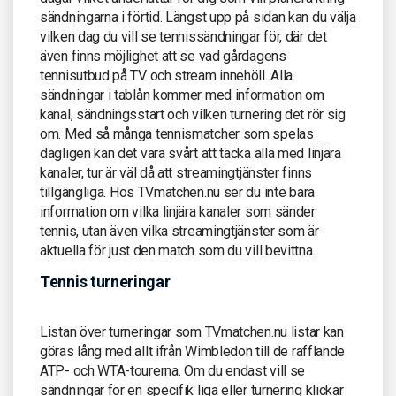
sändningarna i förtid. Längst upp på sidan kan du välja
vilken dag du vill se tennissändningar för, där det
även finns möjlighet att se vad gårdagens
tennisutbud på TV och stream innehöll. Alla
sändningar i tablån kommer med information om
kanal, sändningsstart och vilken turnering det rör sig
om. Med så många tennismatcher som spelas
dagligen kan det vara svårt att täcka alla med linjära
kanaler, tur är väl då att streamingtjänster finns
tillgängliga. Hos TVmatchen.nu ser du inte bara
information om vilka linjära kanaler som sänder
tennis, utan även vilka streamingtjänster som är
aktuella för just den match som du vill bevittna.
Tennis turneringar
Listan över turneringar som TVmatchen.nu listar kan
göras lång med allt ifrån Wimbledon till de rafflande
ATP- och WTA-tourerna. Om du endast vill se
sändningar för en specifik liga eller turnering klickar