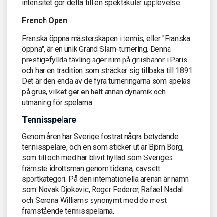
intensitet gör detta till en spektakulär upplevelse.
French Open
Franska öppna mästerskapen i tennis, eller "Franska
öppna", är en unik Grand Slam-turnering. Denna
prestigefyllda tävling äger rum på grusbanor i Paris
och har en tradition som sträcker sig tillbaka till 1891.
Det är den enda av de fyra turneringarna som spelas
på grus, vilket ger en helt annan dynamik och
utmaning för spelarna.
Tennisspelare
Genom åren har Sverige fostrat några betydande
tennisspelare, och en som sticker ut är Björn Borg,
som till och med har blivit hyllad som Sveriges
främste idrottsman genom tiderna, oavsett
sportkategori. På den internationella arenan är namn
som Novak Djokovic, Roger Federer, Rafael Nadal
och Serena Williams synonymt med de mest
framstående tennisspelarna.