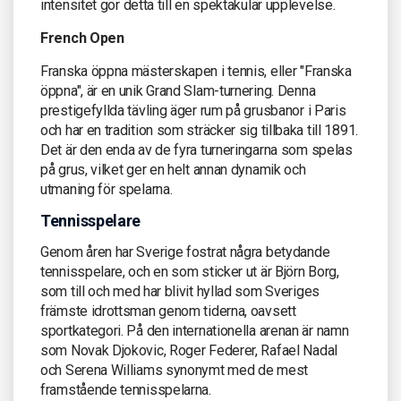
intensitet gör detta till en spektakulär upplevelse.
French Open
Franska öppna mästerskapen i tennis, eller "Franska
öppna", är en unik Grand Slam-turnering. Denna
prestigefyllda tävling äger rum på grusbanor i Paris
och har en tradition som sträcker sig tillbaka till 1891.
Det är den enda av de fyra turneringarna som spelas
på grus, vilket ger en helt annan dynamik och
utmaning för spelarna.
Tennisspelare
Genom åren har Sverige fostrat några betydande
tennisspelare, och en som sticker ut är Björn Borg,
som till och med har blivit hyllad som Sveriges
främste idrottsman genom tiderna, oavsett
sportkategori. På den internationella arenan är namn
som Novak Djokovic, Roger Federer, Rafael Nadal
och Serena Williams synonymt med de mest
framstående tennisspelarna.