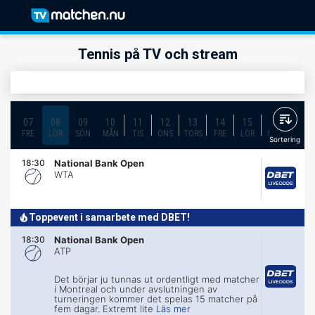
Tennis på TV och stream
07
08
09
10
11
12
13
14
15
16
17
FRE
LÖR
SÖN
MÅN
TIS
ONS
TORS
FRE
LÖR
SÖN
MÅN
Sortering
18:30
National Bank Open
WTA
Toppevent i samarbete med DBET!
18:30
National Bank Open
ATP
Det börjar ju tunnas ut ordentligt med matcher
i Montreal och under avslutningen av
turneringen kommer det spelas 15 matcher på
fem dagar. Extremt lite
Läs mer