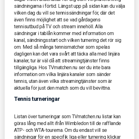
sändningarna i förtid. Längst upp på sidan kan du välja
vilken dag du vill se tennissändningar för, där det
även finns möjlighet att se vad gårdagens
tennisutbud på TV och stream innehöll. Alla
sändningar i tablån kommer med information om
kanal, sändningsstart och vilken turnering det rör sig
om. Med så många tennismatcher som spelas
dagligen kan det vara svårt att täcka alla med linjära
kanaler, tur är väl då att streamingtjänster finns
tillgängliga. Hos TVmatchen.nu ser du inte bara
information om vilka linjära kanaler som sänder
tennis, utan även vilka streamingtjänster som är
aktuella för just den match som du vill bevittna.
Tennis turneringar
Listan över turneringar som TVmatchen.nu listar kan
göras lång med allt ifrån Wimbledon till de rafflande
ATP- och WTA-tourerna. Om du endast vill se
sändningar för en specifik liga eller turnering klickar