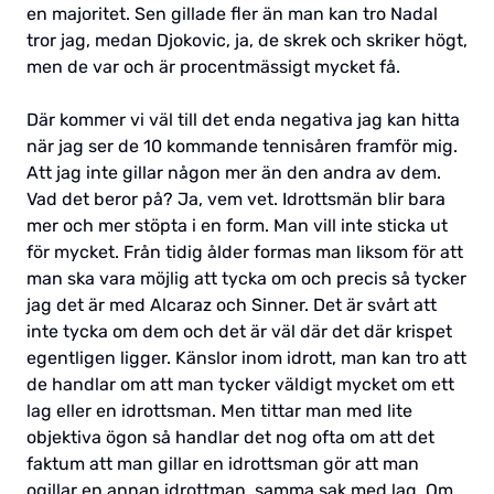
en majoritet. Sen gillade fler än man kan tro Nadal
tror jag, medan Djokovic, ja, de skrek och skriker högt,
men de var och är procentmässigt mycket få.
Där kommer vi väl till det enda negativa jag kan hitta
när jag ser de 10 kommande tennisåren framför mig.
Att jag inte gillar någon mer än den andra av dem.
Vad det beror på? Ja, vem vet. Idrottsmän blir bara
mer och mer stöpta i en form. Man vill inte sticka ut
för mycket. Från tidig ålder formas man liksom för att
man ska vara möjlig att tycka om och precis så tycker
jag det är med Alcaraz och Sinner. Det är svårt att
inte tycka om dem och det är väl där det där krispet
egentligen ligger. Känslor inom idrott, man kan tro att
de handlar om att man tycker väldigt mycket om ett
lag eller en idrottsman. Men tittar man med lite
objektiva ögon så handlar det nog ofta om att det
faktum att man gillar en idrottsman gör att man
ogillar en annan idrottman, samma sak med lag. Om