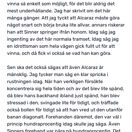
vinna så enkelt som möjligt, för det blir aldrig det
mest underhållande. Jag har skrivit om det här
många gånger. Att jag tyckt att Alcaraz måste göra
något snart och börja bruka lite allvar, annars riskerar
han att Sinner springer ifrån honom. Idag såg jag
ingenting av det här normala tramset. Idag såg jag
en idrottsman som hela vägen gick fullt ut för att
vinna, och då fick vi också se vad han kan göra.
Sen ska det också sägas att även Alcaraz är
mänsklig. Jag tycker man såg en klar spricka i
rustningen idag. När han verkligen försökte
koncentrera sig hela tiden och av det blev lite spänd,
då blev hans backhand ibland just spänd, han blev
stressad i den, svingade lite för tidigt, och träffade
också bollen för tidigt så att han vred ut den utanför
banan diagonalt. Forehanden däremot, den var väl i
princip hundraprocentig idag skulle jag säga. Även
Sinners forehand var nära på hundraprocentig. Det