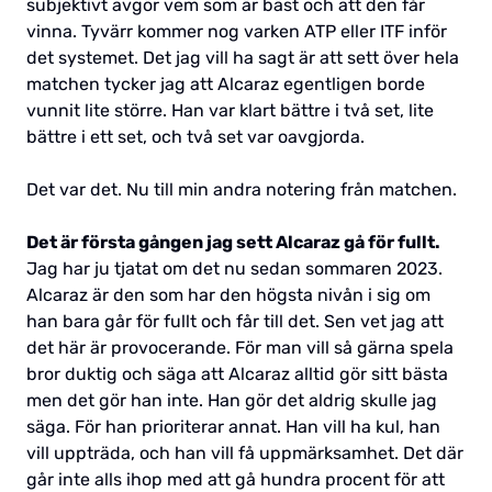
subjektivt avgör vem som är bäst och att den får
vinna. Tyvärr kommer nog varken ATP eller ITF inför
det systemet. Det jag vill ha sagt är att sett över hela
matchen tycker jag att Alcaraz egentligen borde
vunnit lite större. Han var klart bättre i två set, lite
bättre i ett set, och två set var oavgjorda.
Det var det. Nu till min andra notering från matchen.
Det är första gången jag sett Alcaraz gå för fullt.
Jag har ju tjatat om det nu sedan sommaren 2023.
Alcaraz är den som har den högsta nivån i sig om
han bara går för fullt och får till det. Sen vet jag att
det här är provocerande. För man vill så gärna spela
bror duktig och säga att Alcaraz alltid gör sitt bästa
men det gör han inte. Han gör det aldrig skulle jag
säga. För han prioriterar annat. Han vill ha kul, han
vill uppträda, och han vill få uppmärksamhet. Det där
går inte alls ihop med att gå hundra procent för att