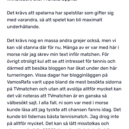
Det krävs att spelarna har spelstilar som gifter sig
med varandra, så att spelet kan bli maximalt
underhållande.
Det krävs nog en massa andra grejer också, men vi
kan väl stanna där för nu. Många av er var med här i
morse när jag skrev min text inför matchen. För
övrigt otroligt kul att se att intresset för tennis och
därmed att besöka bloggen har ökat under den här
turneringen. Vissa dagar har blogginläggen på
VamosRafa varit uppe bland de mest besökta sidorna
på TVmatchen och utan att avslöja alltför mycket kan
det väl noteras att TVmatchen är en ganska så
välbesökt sajt. I alla fall, ni som var med i morse
kunde läsa att jag tyckte att chansen fanns idag. Det
kunde bli tidernas bästa tennismatch. Jag drog inte
på alltför mycket. Det kan så lätt misstolkas och