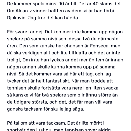
De kommer spela minst 10 år till. Det är 40 slams det.
Om Alcaraz vinner hälften av dem så är han förbi
Djokovic. Jag tror det kan hända.
För svaret är nej. Det kommer inte komma upp någon
spelare på samma nivå som dessa två de närmaste
åren. Den som kanske har chansen är Fonseca, men
då ska verkligen allt och lite till klaffa och det är inte
troligt, Om inte han lyckas är det mer än fem år innan
någon annan skulle kunna komma upp på samma
nivå. Så det kommer vara så här ett tag, och jag
tycker det är helt fantastiskt. När man trodde att
tennisen skulle fortsätta vara nere i en liten svacka
så kanske vi får två spelare som blir ännu större än
de tidigare största, och det, det får man väl vara
ganska tacksam för skulle jag säga.
På tal om att vara tacksam. Det är lite mörkt i
sportvärlden just nu, men tennisen sover aldrig.