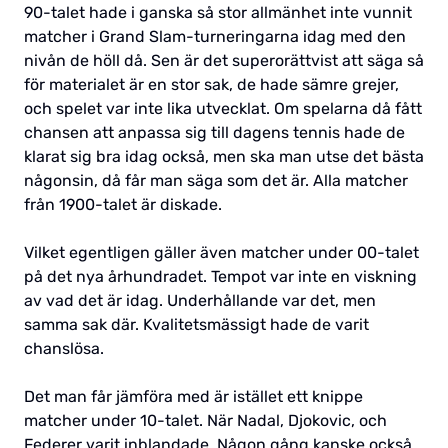
90-talet hade i ganska så stor allmänhet inte vunnit
matcher i Grand Slam-turneringarna idag med den
nivån de höll då. Sen är det superorättvist att säga så
för materialet är en stor sak, de hade sämre grejer,
och spelet var inte lika utvecklat. Om spelarna då fått
chansen att anpassa sig till dagens tennis hade de
klarat sig bra idag också, men ska man utse det bästa
någonsin, då får man säga som det är. Alla matcher
från 1900-talet är diskade.
Vilket egentligen gäller även matcher under 00-talet
på det nya århundradet. Tempot var inte en viskning
av vad det är idag. Underhållande var det, men
samma sak där. Kvalitetsmässigt hade de varit
chanslösa.
Det man får jämföra med är istället ett knippe
matcher under 10-talet. När Nadal, Djokovic, och
Federer varit inblandade. Någon gång kanske också