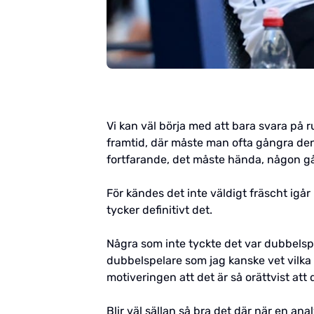
Vi kan väl börja med att bara svara på ru
framtid, där måste man ofta gångra den 
fortfarande, det måste hända, någon g
För kändes det inte väldigt fräscht igå
tycker definitivt det.
Några som inte tyckte det var dubbelspe
dubbelspelare som jag kanske vet vilka 
motiveringen att det är så orättvist att 
Blir väl sällan så bra det där när en ana