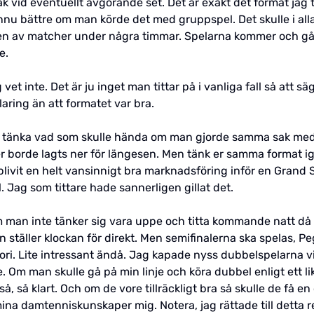
ak vid eventuellt avgörande set. Det är exakt det format jag
 ännu bättre om man körde det med gruppspel. Det skulle i alla
typen av matcher under några timmar. Spelarna kommer och g
e.
t inte. Det är ju inget man tittar på i vanliga fall så att säg
aring än att formatet var bra.
ja tänka vad som skulle hända om man gjorde samma sak me
 borde lagts ner för längesen. Men tänk er samma format ig
blivit en helt vansinnigt bra marknadsföring inför en Grand S
l. Jag som tittare hade sannerligen gillat det.
 om man inte tänker sig vara uppe och titta kommande natt då 
an ställer klockan för direkt. Men semifinalerna ska spelas
ori. Lite intressant ändå. Jag kapade nyss dubbelspelarna v
. Om man skulle gå på min linje och köra dubbel enligt ett l
, så klart. Och om de vore tillräckligt bra så skulle de få en
k mina damtenniskunskaper mig. Notera, jag rättade till detta 