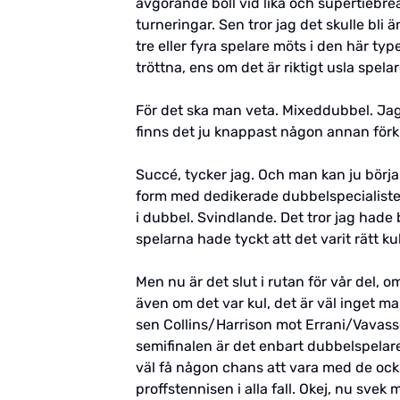
avgörande boll vid lika och supertiebre
turneringar. Sen tror jag det skulle bli
tre eller fyra spelare möts i den här 
tröttna, ens om det är riktigt usla spelar
För det ska man veta. Mixeddubbel. Jag ve
finns det ju knappast någon annan förkl
Succé, tycker jag. Och man kan ju bör
form med dedikerade dubbelspecialister
i dubbel. Svindlande. Det tror jag hade 
spelarna hade tyckt att det varit rätt ku
Men nu är det slut i rutan för vår del,
även om det var kul, det är väl inget m
sen Collins/Harrison mot Errani/Vavass
semifinalen är det enbart dubbelspelare
väl få någon chans att vara med de också
proffstennisen i alla fall. Okej, nu sve