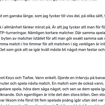
 om ganska länge, som jag tycker till viss del, på olika sätt,
k i allmänhet tänker minst på. Är att jag tycker att man för 
ATP-turneringar. Nämligen kortare matcher. Där samma spel
byten av matcher istället för att man gör exakt samma sak s
samma match i tre timmar för att matchen i sig verkligen är in
 Det som gick att se igår kväll måste bli något man testar o
ot Keys och Tiafoe. Vann enkelt. Gjorde en intervju på ban
inuter och spela nästa match. En match som de också vann, 
pelare spela, höra dem säga något, och sen se dem spela igen
knande. Och egentligen är inte det den stora biten. Den stora 
 var liksom inte först till fem spelade poäng igår utan det var