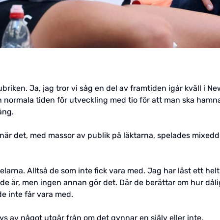
briken. Ja, jag tror vi såg en del av framtiden igår kväll i Ne
normala tiden för utveckling med tio för att man ska hamna 
ång.
r när det, med massor av publik på läktarna, spelades mixed
larna. Alltså de som inte fick vara med. Jag har läst ett he
de är, men ingen annan gör det. Där de berättar om hur dålig
de inte får vara med.
lys av något utgår från om det gynnar en själv eller inte.