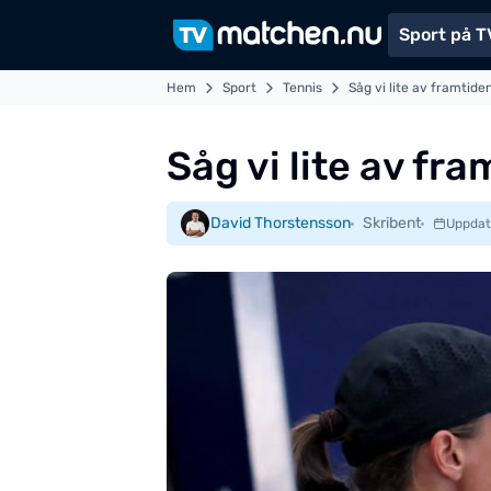
Sport på T
Hem
Sport
Tennis
Såg vi lite av framtide
Såg vi lite av fr
David Thorstensson
Skribent
Uppdat