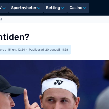
V
Sportnyheter
Betting
Casino
n?
amtiden?
erad
15 juni, 12:24
Publicerad
20 augusti, 11:28