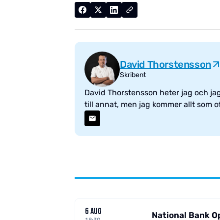
David Thorstensson
Skribent
David Thorstensson heter jag och jag 
till annat, men jag kommer allt som ofta
6 AUG
National Bank O
18:30