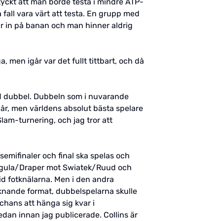
 tyckt att man borde testa i mindre ATP-
 fall vara värt att testa. En grupp med
år in på banan och man hinner aldrig
a, men igår var det fullt tittbart, och då
d dubbel. Dubbeln som i nuvarande
år, men världens absolut bästa spelare
lam-turnering, och jag tror att
semifinaler och final ska spelas och
, Pegula/Draper mot Swiatek/Ruud och
id fotknälarna. Men i den andra
iknande format, dubbelspelarna skulle
 chans att hänga sig kvar i
redan innan jag publicerade. Collins är