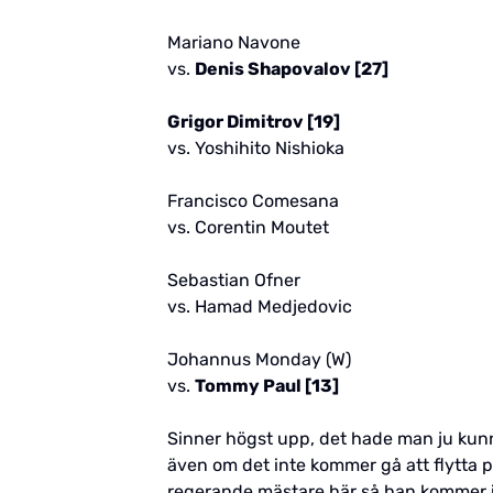
Mariano Navone
vs.
Denis Shapovalov [27]
Grigor Dimitrov [19]
vs. Yoshihito Nishioka
Francisco Comesana
vs. Corentin Moutet
Sebastian Ofner
vs. Hamad Medjedovic
Johannus Monday (W)
vs.
Tommy Paul [13]
Sinner högst upp, det hade man ju kunn
även om det inte kommer gå att flytta 
regerande mästare här så han kommer in