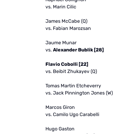
vs. Marin Cilic
James McCabe (Q)
vs. Fabian Marozsan
Jaume Munar
vs.
Alexander Bublik [28]
Flavio Cobolli [22]
vs. Beibit Zhukayev (Q)
Tomas Martin Etcheverry
vs. Jack Pinnington Jones (W)
Marcos Giron
vs. Camilo Ugo Carabelli
Hugo Gaston