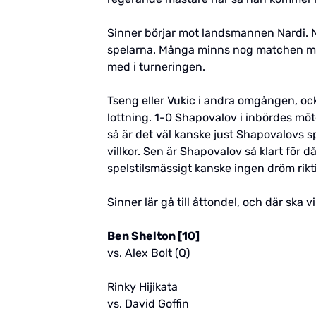
Sinner börjar mot landsmannen Nardi. Nar
spelarna. Många minns nog matchen mot 
med i turneringen.
Tseng eller Vukic i andra omgången, ock
lottning. 1-0 Shapovalov i inbördes mö
så är det väl kanske just Shapovalovs sp
villkor. Sen är Shapovalov så klart för 
spelstilsmässigt kanske ingen dröm rikti
Sinner lär gå till åttondel, och där ska 
Ben Shelton [10]
vs. Alex Bolt (Q)
Rinky Hijikata
vs. David Goffin