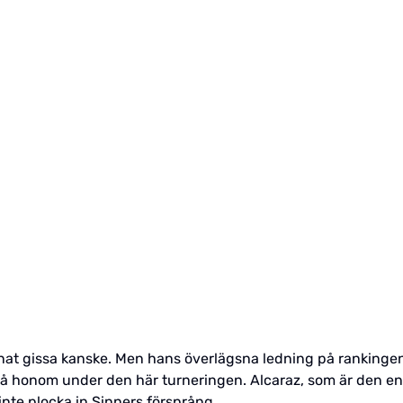
at gissa kanske. Men hans överlägsna ledning på rankingen ä
på honom under den här turneringen. Alcaraz, som är den e
te plocka in Sinners försprång.