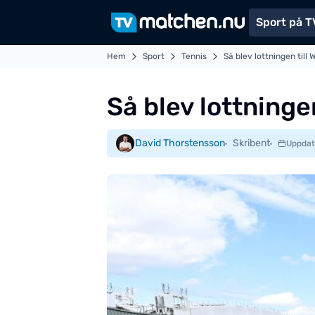
Sport på T
Hem
Sport
Tennis
Så blev lottningen till
Så blev lottninge
David Thorstensson
Skribent
Uppdat