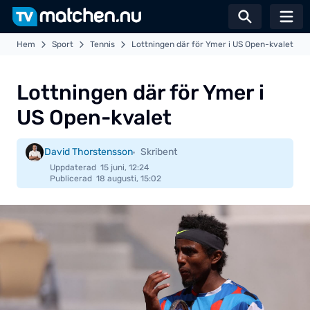
Växla sö
Hem
Sport
Tennis
Lottningen där för Ymer i US Open-kvalet
Lottningen där för Ymer i
US Open-kvalet
David Thorstensson
Skribent
Uppdaterad
15 juni, 12:24
Publicerad
18 augusti, 15:02