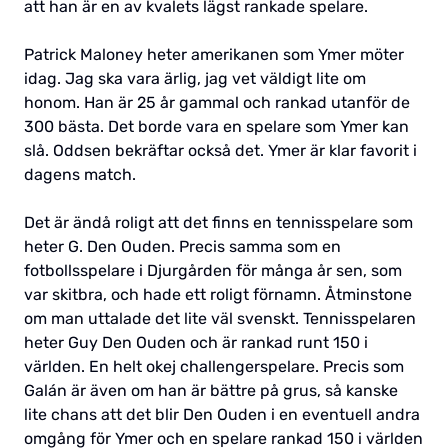
att han är en av kvalets lägst rankade spelare.
Patrick Maloney heter amerikanen som Ymer möter
idag. Jag ska vara ärlig, jag vet väldigt lite om
honom. Han är 25 år gammal och rankad utanför de
300 bästa. Det borde vara en spelare som Ymer kan
slå. Oddsen bekräftar också det. Ymer är klar favorit i
dagens match.
Det är ändå roligt att det finns en tennisspelare som
heter G. Den Ouden. Precis samma som en
fotbollsspelare i Djurgården för många år sen, som
var skitbra, och hade ett roligt förnamn. Åtminstone
om man uttalade det lite väl svenskt. Tennisspelaren
heter Guy Den Ouden och är rankad runt 150 i
världen. En helt okej challengerspelare. Precis som
Galán är även om han är bättre på grus, så kanske
lite chans att det blir Den Ouden i en eventuell andra
omgång för Ymer och en spelare rankad 150 i världen