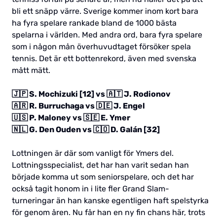
bli ett snäpp värre. Sverige kommer inom kort bara
ha fyra spelare rankade bland de 1000 bästa
spelarna i världen. Med andra ord, bara fyra spelare
som i någon mån överhuvudtaget försöker spela
tennis. Det är ett bottenrekord, även med svenska
mått mätt.
🇯🇵 S. Mochizuki [12] vs 🇦🇹 J. Rodionov
🇦🇷 R. Burruchaga vs 🇩🇪 J. Engel
🇺🇸 P. Maloney vs 🇸🇪 E. Ymer
🇳🇱 G. Den Ouden vs 🇨🇴 D. Galán [32]
Lottningen är där som vanligt för Ymers del.
Lottningsspecialist, det har han varit sedan han
började komma ut som seniorspelare, och det har
också tagit honom in i lite fler Grand Slam-
turneringar än han kanske egentligen haft spelstyrka
för genom åren. Nu får han en ny fin chans här, trots