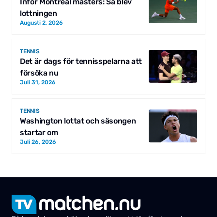
Inför Montreal masters: Så blev
lottningen
Augusti 2, 2026
TENNIS
Det är dags för tennisspelarna att
försöka nu
Juli 31, 2026
TENNIS
Washington lottat och säsongen
startar om
Juli 26, 2026