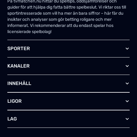
På tvmatchen.nu hittar du speltips, oddsjämförelser och
guider för att hjälpa dig fatta bättre spelbeslut. Vi riktar oss till
sportintresserade som vill ha mer än bara siffror – här får du
insikter och analyser som gör betting roligare och mer
informerat. Vi rekommenderar att du endast spelar hos
licensierade spelbolag!
SPORTER
Fotboll
KANALER
Ishockey
Amerikansk fotboll
Viaplay SE
Basket
INNEHÅLL
TV4 Play Sport Total
Handboll
Kanal 5
Om oss
Rugby
HBO Max (SE)
LIGOR
Kontakta oss
Innebandy
Alla kanaler
Annonsera
Futsal
EFL-cupen
Skapa egen TV-tablå
LAG
Bandy
Championship
Telia – paket & erbjudanden
Friidrott
FA-cupen
Arsenal FC
Skriv för oss
Tennis
Premier League