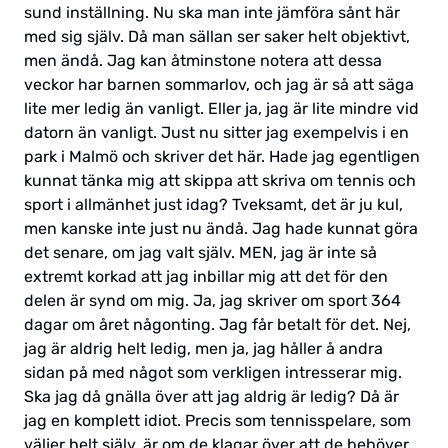
sund inställning. Nu ska man inte jämföra sånt här
med sig själv. Då man sällan ser saker helt objektivt,
men ändå. Jag kan åtminstone notera att dessa
veckor har barnen sommarlov, och jag är så att säga
lite mer ledig än vanligt. Eller ja, jag är lite mindre vid
datorn än vanligt. Just nu sitter jag exempelvis i en
park i Malmö och skriver det här. Hade jag egentligen
kunnat tänka mig att skippa att skriva om tennis och
sport i allmänhet just idag? Tveksamt, det är ju kul,
men kanske inte just nu ändå. Jag hade kunnat göra
det senare, om jag valt själv. MEN, jag är inte så
extremt korkad att jag inbillar mig att det för den
delen är synd om mig. Ja, jag skriver om sport 364
dagar om året någonting. Jag får betalt för det. Nej,
jag är aldrig helt ledig, men ja, jag håller å andra
sidan på med något som verkligen intresserar mig.
Ska jag då gnälla över att jag aldrig är ledig? Då är
jag en komplett idiot. Precis som tennisspelare, som
väljer helt själv, är om de klagar över att de behöver