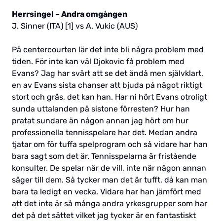
Herrsingel – Andra omgången
J. Sinner (ITA) [1] vs A. Vukic (AUS)
På centercourten lär det inte bli några problem med
tiden. För inte kan väl Djokovic få problem med
Evans? Jag har svårt att se det ändå men självklart,
en av Evans sista chanser att bjuda på något riktigt
stort och gräs, det kan han. Har ni hört Evans otroligt
sunda uttalanden på sistone förresten? Hur han
pratat sundare än någon annan jag hört om hur
professionella tennisspelare har det. Medan andra
tjatar om för tuffa spelprogram och så vidare har han
bara sagt som det är. Tennisspelarna är fristående
konsulter. De spelar när de vill, inte när någon annan
säger till dem. Så tycker man det är tufft, då kan man
bara ta ledigt en vecka. Vidare har han jämfört med
att det inte är så många andra yrkesgrupper som har
det på det sättet vilket jag tycker är en fantastiskt