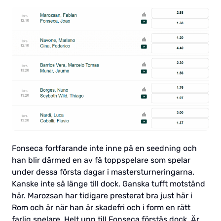
Fonseca fortfarande inte inne på en seedning och
han blir därmed en av få toppspelare som spelar
under dessa första dagar i mastersturneringarna.
Kanske inte så länge till dock. Ganska tufft motstånd
här. Marozsan har tidigare presterat bra just här i
Rom och är när han är skadefri och i form en rätt
farlig spelare. Helt upp till Fonseca förstås dock. Är