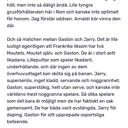
höll, men inte så dåligt ändå. Lite tyngre
grusförhållanden här i Rom och kanske inte optimalt
för honom. Jag förstår oddsen. Arnaldi bör vinna den
där.
Och så matchen mellan Gaston och Jarry. Det är lite
lustigt egentligen att Frankrike liksom har två
Moutets. Moutet själv, och Gaston. De är i stort sett
likadana. Lilleputtar som spelar likadant,
underhållande, och där ingen av dem
överhuvudtaget kan sköta sig på banan. Jarry,
superseriös, inget kladd, servande och noggrannhet.
Gaston, superstökig, helt utan serve, och kanske inte
världens mest noggranna spelare. Så olika spelare
som det bara är möjligt men de har faktiskt en sak
gemensamt. De har båda varit avstängda. Jarry för
doping, Gaston för sitt upprepade osportsliga
beteende.