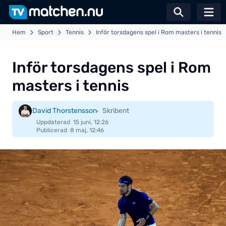
Växla sö
Hem
Sport
Tennis
Inför torsdagens spel i Rom masters i tennis
Inför torsdagens spel i Rom
masters i tennis
David Thorstensson
Skribent
Uppdaterad
15 juni, 12:26
Publicerad
8 maj, 12:46