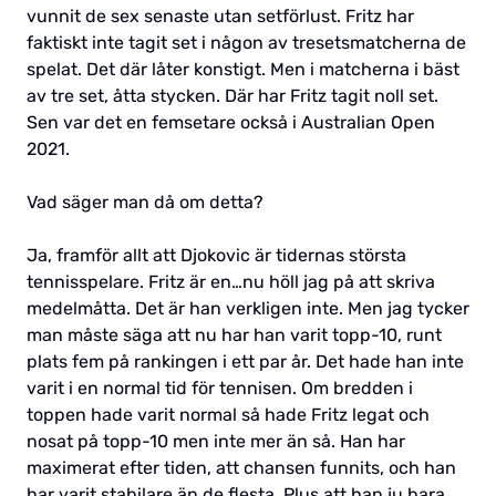
vunnit de sex senaste utan setförlust. Fritz har
faktiskt inte tagit set i någon av tresetsmatcherna de
spelat. Det där låter konstigt. Men i matcherna i bäst
av tre set, åtta stycken. Där har Fritz tagit noll set.
Sen var det en femsetare också i Australian Open
2021.
Vad säger man då om detta?
Ja, framför allt att Djokovic är tidernas största
tennisspelare. Fritz är en…nu höll jag på att skriva
medelmåtta. Det är han verkligen inte. Men jag tycker
man måste säga att nu har han varit topp-10, runt
plats fem på rankingen i ett par år. Det hade han inte
varit i en normal tid för tennisen. Om bredden i
toppen hade varit normal så hade Fritz legat och
nosat på topp-10 men inte mer än så. Han har
maximerat efter tiden, att chansen funnits, och han
har varit stabilare än de flesta. Plus att han ju bara