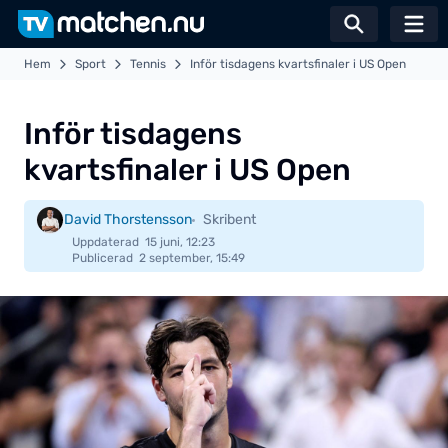
Växla sö
Hem
Sport
Tennis
Inför tisdagens kvartsfinaler i US Open
Inför tisdagens
kvartsfinaler i US Open
David Thorstensson
Skribent
Uppdaterad
15 juni, 12:23
Publicerad
2 september, 15:49