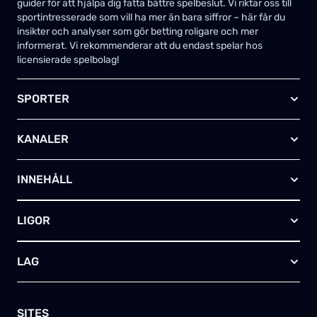
guider för att hjälpa dig fatta bättre spelbeslut. Vi riktar oss till
sportintresserade som vill ha mer än bara siffror – här får du
insikter och analyser som gör betting roligare och mer
informerat. Vi rekommenderar att du endast spelar hos
licensierade spelbolag!
SPORTER
Fotboll
KANALER
Ishockey
Amerikansk fotboll
Viaplay SE
Basket
INNEHÅLL
TV4 Play Sport Total
Handboll
Kanal 5
Om oss
Rugby
HBO Max (SE)
LIGOR
Kontakta oss
Innebandy
Alla kanaler
Annonsera
Futsal
EFL-cupen
Skapa egen TV-tablå
LAG
Bandy
Championship
Telia – paket & erbjudanden
Friidrott
FA-cupen
Arsenal FC
Skriv för oss
Tennis
Premier League
Manchester City
SITES
Golf