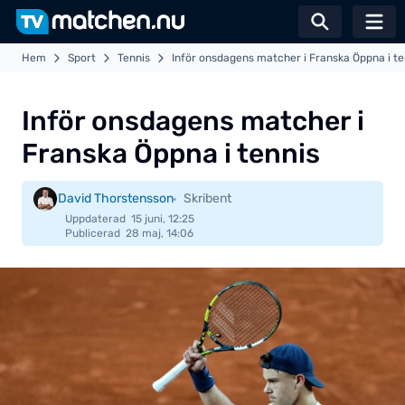
Växla sö
Hem
Sport
Tennis
Inför onsdagens matcher i Franska Öppna i te
Inför onsdagens matcher i
Franska Öppna i tennis
David Thorstensson
Skribent
Uppdaterad
15 juni, 12:25
Publicerad
28 maj, 14:06