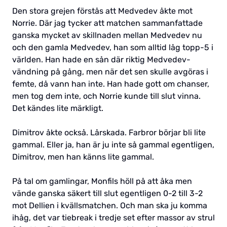
Den stora grejen förstås att Medvedev åkte mot
Norrie. Där jag tycker att matchen sammanfattade
ganska mycket av skillnaden mellan Medvedev nu
och den gamla Medvedev, han som alltid låg topp-5 i
världen. Han hade en sån där riktig Medvedev-
vändning på gång, men när det sen skulle avgöras i
femte, då vann han inte. Han hade gott om chanser,
men tog dem inte, och Norrie kunde till slut vinna.
Det kändes lite märkligt.
Dimitrov åkte också. Lårskada. Farbror börjar bli lite
gammal. Eller ja, han är ju inte så gammal egentligen,
Dimitrov, men han känns lite gammal.
På tal om gamlingar, Monfils höll på att åka men
vände ganska säkert till slut egentligen 0-2 till 3-2
mot Dellien i kvällsmatchen. Och man ska ju komma
ihåg, det var tiebreak i tredje set efter massor av strul