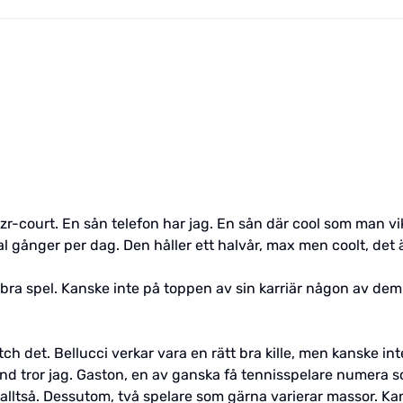
azr-court. En sån telefon har jag. En sån där cool som man v
 gånger per dag. Den håller ett halvår, max men coolt, det ä
e bra spel. Kanske inte på toppen av sin karriär någon av dem
 det. Bellucci verkar vara en rätt bra kille, men kanske inte 
and tror jag. Gaston, en av ganska få tennisspelare numera so
 alltså. Dessutom, två spelare som gärna varierar massor. Kan 