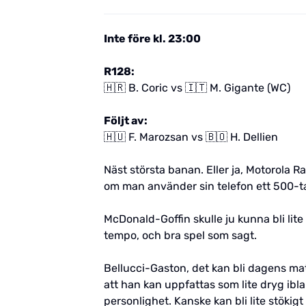
Inte före kl. 23:00
R128:
🇭🇷 B. Coric vs 🇮🇹 M. Gigante (WC)
Följt av:
🇭🇺 F. Marozsan vs 🇧🇴 H. Dellien
Näst största banan. Eller ja, Motorola R
om man använder sin telefon ett 500-tal
McDonald-Goffin skulle ju kunna bli lit
tempo, och bra spel som sagt.
Bellucci-Gaston, det kan bli dagens match
att han kan uppfattas som lite dryg ibl
personlighet. Kanske kan bli lite stökigt