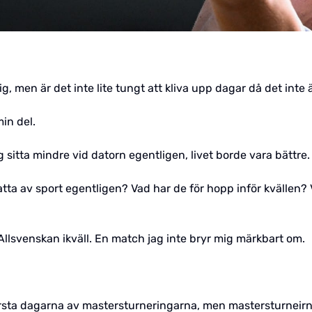
mig, men är det inte lite tungt att kliva upp dagar då det inte
in del.
sitta mindre vid datorn egentligen, livet borde vara bättre.
ta av sport egentligen? Vad har de för hopp inför kvällen? 
Allsvenskan ikväll. En match jag inte bryr mig märkbart om.
örsta dagarna av mastersturneringarna, men mastersturneirng