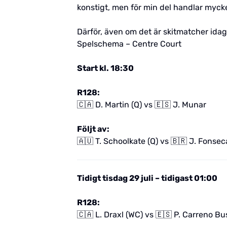
konstigt, men för min del handlar mycke
Därför, även om det är skitmatcher idag
Spelschema – Centre Court
Start kl. 18:30
R128:
🇨🇦 D. Martin (Q) vs 🇪🇸 J. Munar
Följt av:
🇦🇺 T. Schoolkate (Q) vs 🇧🇷 J. Fonsec
Tidigt tisdag 29 juli – tidigast 01:00
R128:
🇨🇦 L. Draxl (WC) vs 🇪🇸 P. Carreno Bu