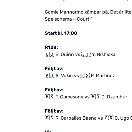
Gamle Mannarino kämpar på. Det är lite 
Spelschema – Court 1
Start kl. 17:00
R128:
🇺🇸 E. Quinn vs 🇯🇵 Y. Nishioka
Följt av:
🇦🇺 A. Vukic vs 🇪🇸 P. Martinez
Följt av:
🇪🇸 F. Comesana vs 🇧🇦 D. Dzumhur
Följt av:
🇪🇸 R. Carballes Baena vs 🇦🇷 C. Ugo 