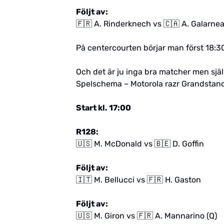
Följt av:
🇫🇷 A. Rinderknech vs 🇨🇦 A. Galarne
På centercourten börjar man först 18:3
Och det är ju inga bra matcher men själ
Spelschema – Motorola razr Grandstan
Start kl. 17:00
R128:
🇺🇸 M. McDonald vs 🇧🇪 D. Goffin
Följt av:
🇮🇹 M. Bellucci vs 🇫🇷 H. Gaston
Följt av:
🇺🇸 M. Giron vs 🇫🇷 A. Mannarino (Q)