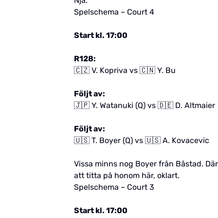
Nja.
Spelschema – Court 4
Start kl. 17:00
R128:
🇨🇿 V. Kopriva vs 🇨🇳 Y. Bu
Följt av:
🇯🇵 Y. Watanuki (Q) vs 🇩🇪 D. Altmaier
Följt av:
🇺🇸 T. Boyer (Q) vs 🇺🇸 A. Kovacevic
Vissa minns nog Boyer från Båstad. Där 
att titta på honom här, oklart.
Spelschema – Court 3
Start kl. 17:00