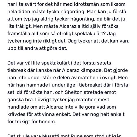
har lite svårt för det här med idrottsmän som liksom
hela tiden måste tycka någonting. Man kan ju förstå
att om typ jag aldrig tycker någonting, då blir det ju
lite tråkigt. Men måste Alcaraz alltid själv försöka
framställa allt som så otroligt spektakulärt? Jag
tycker nog inte riktigt det. Jag tycker att det kan vara
upp till andra att göra det.
Det var väl lite spektakulärt i det första setets
tiebreak där kanske när Alcaraz kämpade. Det gjorde
han inte under större delen av matchen i övrigt. Men
när han hamnade i underläge i tiebreaket där i första
set, då försökte han, och Shelton stretade emot
ganska bra. I övrigt tycker jag matchen mest
handlade om att Alcaraz inte ville göra vad som
krävdes för att vinna enkelt. Det var nog helt enkelt
för tråkigt för honom.
Det skulle vara Musetti mot Rune som stod ut igår