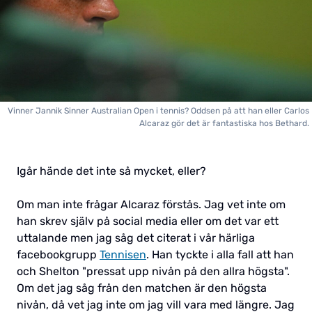
Vinner Jannik Sinner Australian Open i tennis? Oddsen på att han eller Carlos
Alcaraz gör det är fantastiska hos Bethard.
Igår hände det inte så mycket, eller?
Om man inte frågar Alcaraz förstås. Jag vet inte om
han skrev själv på social media eller om det var ett
uttalande men jag såg det citerat i vår härliga
facebookgrupp
Tennisen
. Han tyckte i alla fall att han
och Shelton "pressat upp nivån på den allra högsta".
Om det jag såg från den matchen är den högsta
nivån, då vet jag inte om jag vill vara med längre. Jag