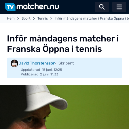
Växla sö
Hem
Sport
Tennis
Inför måndagens matcher i Franska Öppna i t
Inför måndagens matcher i
Franska Öppna i tennis
David Thorstensson
Skribent
Uppdaterad
15 juni, 12:25
Publicerad
2 juni, 11:33