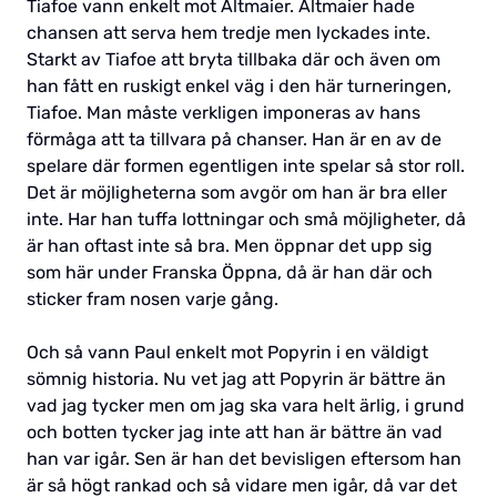
Tiafoe vann enkelt mot Altmaier. Altmaier hade
chansen att serva hem tredje men lyckades inte.
Starkt av Tiafoe att bryta tillbaka där och även om
han fått en ruskigt enkel väg i den här turneringen,
Tiafoe. Man måste verkligen imponeras av hans
förmåga att ta tillvara på chanser. Han är en av de
spelare där formen egentligen inte spelar så stor roll.
Det är möjligheterna som avgör om han är bra eller
inte. Har han tuffa lottningar och små möjligheter, då
är han oftast inte så bra. Men öppnar det upp sig
som här under Franska Öppna, då är han där och
sticker fram nosen varje gång.
Och så vann Paul enkelt mot Popyrin i en väldigt
sömnig historia. Nu vet jag att Popyrin är bättre än
vad jag tycker men om jag ska vara helt ärlig, i grund
och botten tycker jag inte att han är bättre än vad
han var igår. Sen är han det bevisligen eftersom han
är så högt rankad och så vidare men igår, då var det