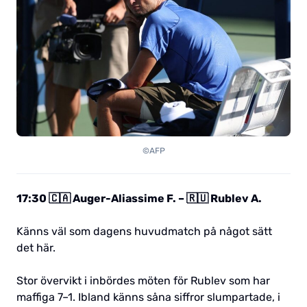
©AFP
17:30 🇨🇦 Auger-Aliassime F. – 🇷🇺 Rublev A.
Känns väl som dagens huvudmatch på något sätt
det här.
Stor övervikt i inbördes möten för Rublev som har
maffiga 7–1. Ibland känns såna siffror slumpartade, i