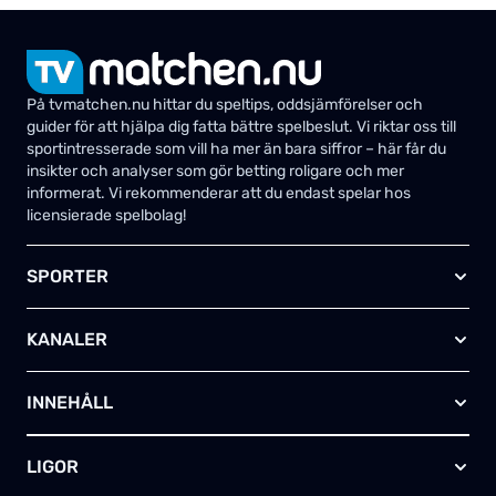
På tvmatchen.nu hittar du speltips, oddsjämförelser och
guider för att hjälpa dig fatta bättre spelbeslut. Vi riktar oss till
sportintresserade som vill ha mer än bara siffror – här får du
insikter och analyser som gör betting roligare och mer
informerat. Vi rekommenderar att du endast spelar hos
licensierade spelbolag!
SPORTER
Fotboll
KANALER
Ishockey
Amerikansk fotboll
Viaplay SE
Basket
INNEHÅLL
TV4 Play Sport Total
Handboll
Kanal 5
Om oss
Rugby
HBO Max (SE)
LIGOR
Kontakta oss
Innebandy
Alla kanaler