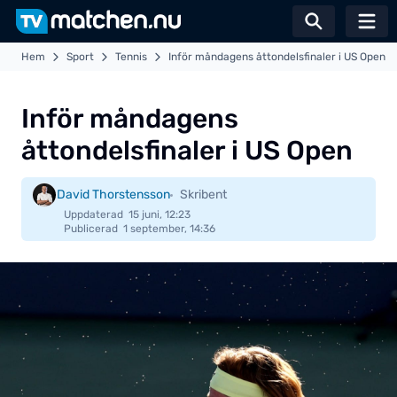
Växla sö
Hem
Sport
Tennis
Inför måndagens åttondelsfinaler i US Open
Inför måndagens
åttondelsfinaler i US Open
David Thorstensson
Skribent
Uppdaterad
15 juni, 12:23
Publicerad
1 september, 14:36