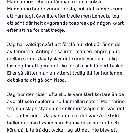
Mannarino–Lehecka får man nämna också.
Mannarino borde vunnit första, och det kändes som
att han tagit över lite efter tredje men Lehecka tog
ett sånt där helt avgörande toabreak på någon kvart
efter att ha förlorat tredje.
Jag har väldigt svårt att förstå hur det där är en del
av tennisen. Antingen så inför man en längre paus
mellan seten. Jag tycker det kunde vara en rimlig
lösning för att göra det lika för alla och få bort fusket.
Eller så sätter man en ytterst tydlig tid för hur länge
det ska ta att gå och kissa.
Jag tror den tiden ofta skulle vara klart kortare än de
avbrott som spelarna nu tar mellan seten. Mannarino
tog nån slags skadebreak eller massage eller vad det
var under tiden. Jag vet inte om det var så taktiskt
heller när han liksom bara behövde se stark ut och
köra på. Lite tråkigt tycker jag att det inte blev ett