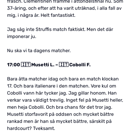
fräsch. Clementinen framme i åttondelsfinal nu. Som
37-åring, och efter att ha varit uträknad, i alla fall av
mig, i några år. Helt fantastiskt.
Jag såg inte Struffis match faktiskt. Men det där
imponerar ju.
Nu ska vi ta dagens matcher.
17:00 🇮🇹 Musetti L. – 🇮🇹 Cobolli F.
Bara åtta matcher idag och bara en match klockan
17. Och bara italienare i den matchen. Vore kul om
Cobolli vann här tycker jag. Jag gillar honom. Han
verkar vara väldigt trevlig. Inget fel på Musetti heller,
men heja Cobolli. Och bra chans för det tror jag.
Musetti storfavorit på oddsen och mycket bättre
rankad men är han så mycket bättre, särskilt på
hardcourt? Tveksamt.