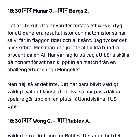
18:30 🇪🇸 Munar J. – 🇧🇪 Bergs Z.
Det är lite kul. Jag använder förstås ett AI-verktyg
för att generera resultatlistor och matchlistor så här
så vi får in flaggor, tider och allt sånt. Jag tycker det
blir skitbra. Men man kan ju inte alltid lita hundra
procent på en AI. Här var jag ju på väg att börja skälla
på honom för att han klippt in en match från en
challengerturnering i Mongoliet.
Men nej, så är det inte. Det har bara blivit väldigt,
väldigt, väldigt konstigt att två så här pass dåliga
spelare gör upp om en plats i åttondelsfinal i US
Open.
18:30 🇭🇰 Wong C. – 🇷🇺 Rublev A.
Väldigt enkel lottning för Rublev. Det är en hel del