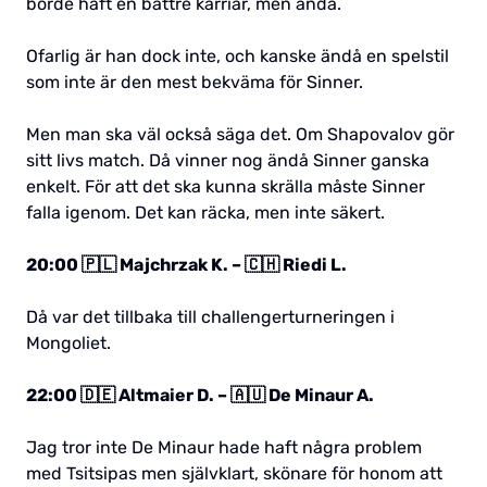
borde haft en bättre karriär, men ändå.
Ofarlig är han dock inte, och kanske ändå en spelstil
som inte är den mest bekväma för Sinner.
Men man ska väl också säga det. Om Shapovalov gör
sitt livs match. Då vinner nog ändå Sinner ganska
enkelt. För att det ska kunna skrälla måste Sinner
falla igenom. Det kan räcka, men inte säkert.
20:00 🇵🇱 Majchrzak K. – 🇨🇭 Riedi L.
Då var det tillbaka till challengerturneringen i
Mongoliet.
22:00 🇩🇪 Altmaier D. – 🇦🇺 De Minaur A.
Jag tror inte De Minaur hade haft några problem
med Tsitsipas men självklart, skönare för honom att