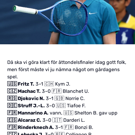
Då ska vi göra klart för åttondelsfinaler idag gott folk,
men först måste vi ju nämna något om gårdagens
spel.
🇺🇸 Fritz T.
3–1 🇨🇭 Kym J.
🇨🇿 Machac T.
3–0 🇫🇷 Blanchet U.
🇷🇸 Djokovic N.
3–1 🇬🇧 Norrie C.
🇩🇪 Struff J.-L.
3–0 🇺🇸 Tiafoe F.
🇫🇷 Mannarino A.
vann, 🇺🇸 Shelton B. gav upp
🇪🇸 Alcaraz C.
3–0 🇮🇹 Darderi L.
🇫🇷 Rinderknech A.
3–1 🇫🇷 Bonzi B.
🇨🇿 Lehecka J.
3–0 🇧🇪 Collignon R.