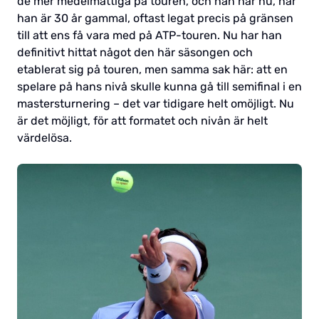
de mer medelmåttiga på touren, och han har nu, när
han är 30 år gammal, oftast legat precis på gränsen
till att ens få vara med på ATP-touren. Nu har han
definitivt hittat något den här säsongen och
etablerat sig på touren, men samma sak här: att en
spelare på hans nivå skulle kunna gå till semifinal i en
mastersturnering – det var tidigare helt omöjligt. Nu
är det möjligt, för att formatet och nivån är helt
värdelösa.