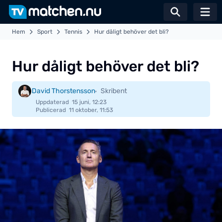
Växla sö
Hem
Sport
Tennis
Hur dåligt behöver det bli?
Hur dåligt behöver det bli?
David Thorstensson
Skribent
Uppdaterad
15 juni, 12:23
Publicerad
11 oktober, 11:53