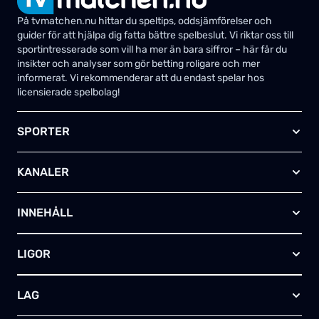
På tvmatchen.nu hittar du speltips, oddsjämförelser och
guider för att hjälpa dig fatta bättre spelbeslut. Vi riktar oss till
sportintresserade som vill ha mer än bara siffror – här får du
insikter och analyser som gör betting roligare och mer
informerat. Vi rekommenderar att du endast spelar hos
licensierade spelbolag!
SPORTER
Fotboll
KANALER
Ishockey
Amerikansk fotboll
Viaplay SE
Basket
INNEHÅLL
TV4 Play Sport Total
Handboll
Kanal 5
Om oss
Rugby
HBO Max (SE)
LIGOR
Kontakta oss
Innebandy
Alla kanaler
Annonsera
Futsal
EFL-cupen
Skapa egen TV-tablå
LAG
Bandy
Championship
Telia – paket & erbjudanden
Friidrott
FA-cupen