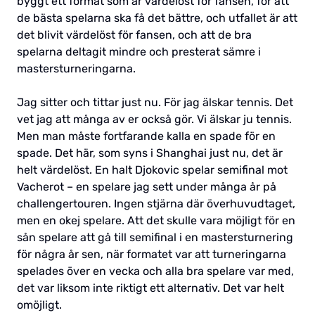
byggt ett format som är värdelöst för fansen, för att
de bästa spelarna ska få det bättre, och utfallet är att
det blivit värdelöst för fansen, och att de bra
spelarna deltagit mindre och presterat sämre i
mastersturneringarna.
Jag sitter och tittar just nu. För jag älskar tennis. Det
vet jag att många av er också gör. Vi älskar ju tennis.
Men man måste fortfarande kalla en spade för en
spade. Det här, som syns i Shanghai just nu, det är
helt värdelöst. En halt Djokovic spelar semifinal mot
Vacherot – en spelare jag sett under många år på
challengertouren. Ingen stjärna där överhuvudtaget,
men en okej spelare. Att det skulle vara möjligt för en
sån spelare att gå till semifinal i en mastersturnering
för några år sen, när formatet var att turneringarna
spelades över en vecka och alla bra spelare var med,
det var liksom inte riktigt ett alternativ. Det var helt
omöjligt.