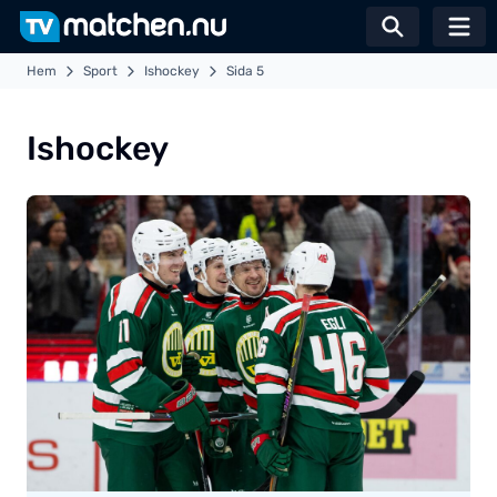
Växla sö
Hem
Sport
Ishockey
Sida 5
Ishockey