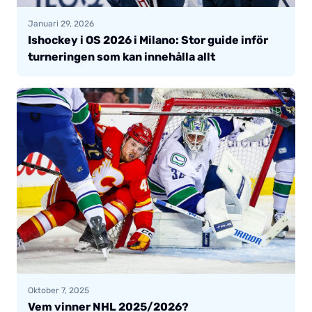
Januari 29, 2026
Ishockey i OS 2026 i Milano: Stor guide inför
turneringen som kan innehålla allt
Oktober 7, 2025
Vem vinner NHL 2025/2026?