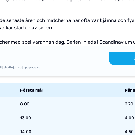
 de senaste åren och matcherna har ofta varit jämna och fys
verkar starten av serien.
atcher med spel varannan dag. Serien inleds i Scandinavium 
r
t |
stodlinjen.se
|
spelpaus.se
.
Första mål
När 
8.00
2.70
13.00
4.00
14.00
4.50