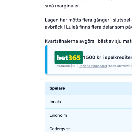
små marginaler.
Lagen har mötts flera gånger i slutspel
avbräck i Luleå finns flera delar som på
Kvartsfinalerna avgörs i bäst av sju m
1 500 kr i spelkredite
Reklamlänk | 18+ |
Regler & villkor gäller
| Spela ansvarsfull
Spelare
Innala
Lindholm
Cederqvist