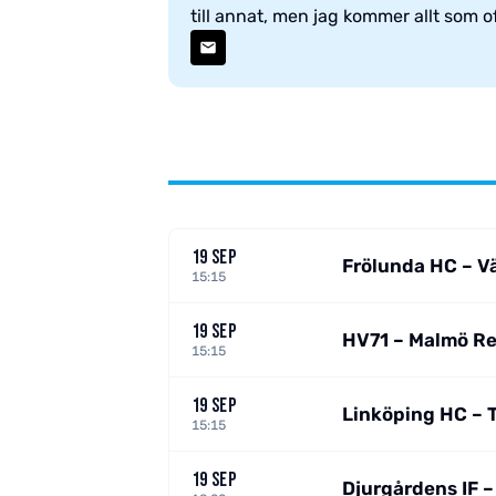
till annat, men jag kommer allt som ofta
19 SEP
Frölunda HC – V
15:15
19 SEP
HV71 – Malmö R
15:15
19 SEP
Linköping HC – T
15:15
19 SEP
Djurgårdens IF –