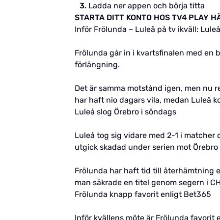
Ladda ner appen och börja titta
STARTA DITT KONTO HOS TV4 PLAY H
Inför Frölunda – Luleå på tv ikväll: Lu
Frölunda går in i kvartsfinalen med en 
förlängning.
Det är samma motstånd igen, men nu reda
har haft nio dagars vila, medan Luleå k
Luleå slog Örebro i söndags
Luleå tog sig vidare med 2-1 i matcher 
utgick skadad under serien mot Örebro
Frölunda har haft tid till återhämtning
man säkrade en titel genom segern i CH
Frölunda knapp favorit enligt Bet365
Inför kvällens möte är Frölunda favorit