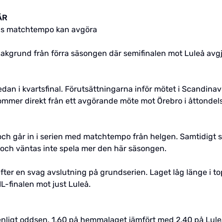
ÄR
leås matchtempo kan avgöra
bakgrund från förra säsongen där semifinalen mot Luleå avgj
n i kvartsfinal. Förutsättningarna inför mötet i Scandinavi
ommer direkt från ett avgörande möte mot Örebro i åttondels
och går in i serien med matchtempo från helgen. Samtidigt sa
 och väntas inte spela mer den här säsongen.
 efter en svag avslutning på grundserien. Laget låg länge i
L-finalen mot just Luleå.
 enligt oddsen. 1.60 på hemmalaget jämfört med 2.40 på Luleå