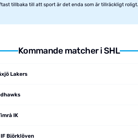
st tillbaka till att sport är det enda som är tillräckligt roligt
Kommande matcher i SHL
äxjö Lakers
edhawks
imrå IK
 IF Björklöven