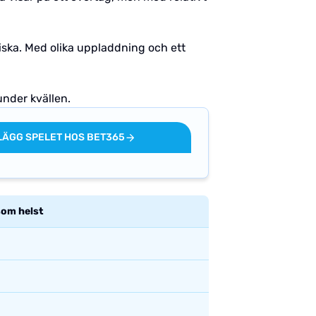
iska. Med olika uppladdning och ett
under kvällen.
LÄGG SPELET HOS BET365
som helst