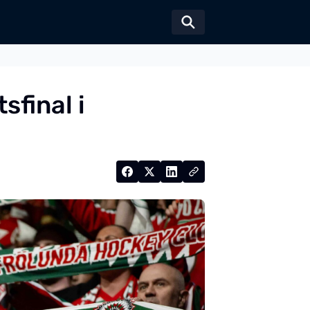
Växla sökformul
sfinal i