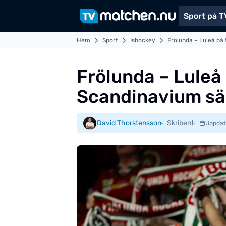
Sport på T
Hem
Sport
Ishockey
Frölunda – Luleå på 
Frölunda – Luleå p
Scandinavium sä
David Thorstensson
Skribent
Uppdat