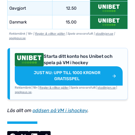
Oavgjort
12.50
Danmark
15.00
Reklamlänk | 18+ |
Regler & villkor gäller
| Spela ansvarsfullt |
stodlinjen.se
|
spelpaus.se
.
Starta ditt konto hos Unibet och
spela på VM i hockey
JUST NU: UPP TILL 1000 KRONOR
GRATISSPEL
Reklamlänk | 18+ |
Regler & villkor gäller
| Spela ansvarsfullt |
stodlinjen.se
|
spelpaus.se
.
Läs allt om
oddsen på VM i ishockey
.