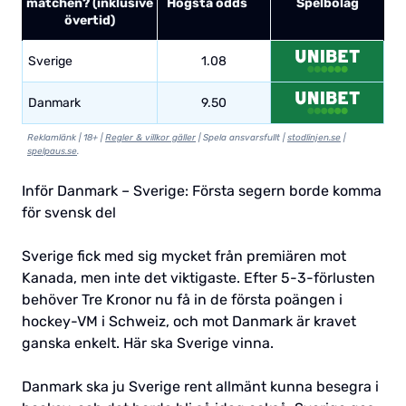
matchen? (inklusive
Högsta odds
Spelbolag
övertid)
Sverige
1.08
Danmark
9.50
Reklamlänk | 18+ |
Regler & villkor gäller
| Spela ansvarsfullt |
stodlinjen.se
|
spelpaus.se
.
Inför Danmark – Sverige: Första segern borde komma
för svensk del
Sverige fick med sig mycket från premiären mot
Kanada, men inte det viktigaste. Efter 5-3-förlusten
behöver Tre Kronor nu få in de första poängen i
hockey-VM i Schweiz, och mot Danmark är kravet
ganska enkelt. Här ska Sverige vinna.
Danmark ska ju Sverige rent allmänt kunna besegra i