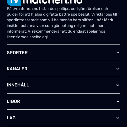
På tvmatchen.nu hittar du speltips, oddsjämförelser och
guider för att hjälpa dig fatta bättre spelbeslut. Vi riktar oss till
sportintresserade som vill ha mer än bara siffror – här får du
insikter och analyser som gör betting roligare och mer
informerat. Vi rekommenderar att du endast spelar hos
licensierade spelbolag!
SPORTER
Fotboll
KANALER
Ishockey
Amerikansk fotboll
Viaplay SE
Basket
INNEHÅLL
TV4 Play Sport Total
Handboll
Kanal 5
Om oss
Rugby
HBO Max (SE)
LIGOR
Kontakta oss
Innebandy
Alla kanaler
Annonsera
Futsal
EFL-cupen
Skapa egen TV-tablå
LAG
Bandy
Championship
Telia – paket & erbjudanden
Friidrott
FA-cupen