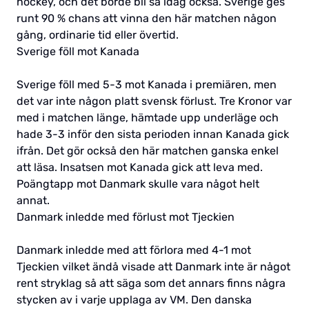
hockey, och det borde bli så idag också. Sverige ges
runt 90 % chans att vinna den här matchen någon
gång, ordinarie tid eller övertid.
Sverige föll mot Kanada
Sverige föll med 5-3 mot Kanada i premiären, men
det var inte någon platt svensk förlust. Tre Kronor var
med i matchen länge, hämtade upp underläge och
hade 3-3 inför den sista perioden innan Kanada gick
ifrån. Det gör också den här matchen ganska enkel
att läsa. Insatsen mot Kanada gick att leva med.
Poängtapp mot Danmark skulle vara något helt
annat.
Danmark inledde med förlust mot Tjeckien
Danmark inledde med att förlora med 4-1 mot
Tjeckien vilket ändå visade att Danmark inte är något
rent stryklag så att säga som det annars finns några
stycken av i varje upplaga av VM. Den danska