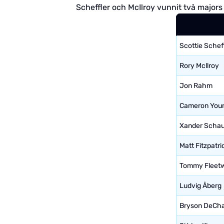
Scheffler och McIlroy vunnit två majors 
Scottie Schef
Rory Mcllroy
Jon Rahm
Cameron You
Xander Schau
Matt Fitzpatri
Tommy Fleet
Ludvig Åberg
Bryson DeCh