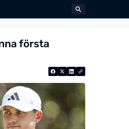
Växla sökformul
nna första