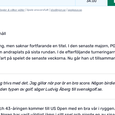
34.00
Regler & villkor gäller
| Spela ansvarsfullt |
stodlinjen.se
|
spelpaus.se
.
håll
g, men saknar fortfarande en titel. I den senaste majorn, P
in andraplats på sista rundan. I de efterföljande turneringar
t fart på spelet de senaste veckorna. Nu går han ut tillsam
 trivs med det. Jag gillar när par är en bra score. Någon birdie 
r den typen av golf, säger Ludvig Åberg till svenskgolf.se.
 och 43-åringen kommer till US Open med en bra vår i ryggen. 
oren har varit väldigt jämn i sitt spel och gjorde en av sina