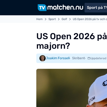
Sport på T
Hem
Sport
Golf
US Open 2026 på tv och o
US Open 2026 på 
majorn?
Joakim Forssell
Skribent
Uppdaterad