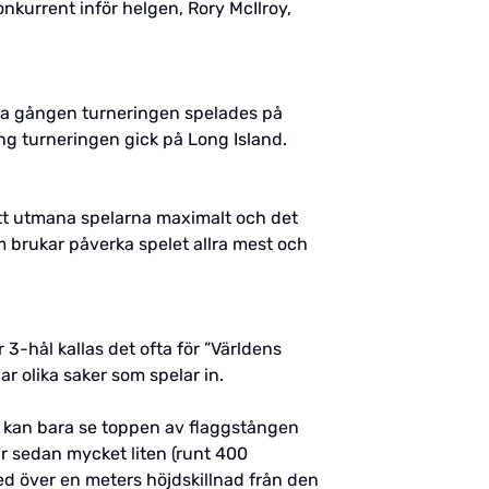
nkurrent inför helgen, Rory McIlroy,
sta gången turneringen spelades på
ng turneringen gick på Long Island.
att utmana spelarna maximalt och det
m brukar påverka spelet allra mest och
r 3-hål kallas det ofta för ”Världens
ar olika saker som spelar in.
na kan bara se toppen av flaggstången
r sedan mycket liten (runt 400
ed över en meters höjdskillnad från den