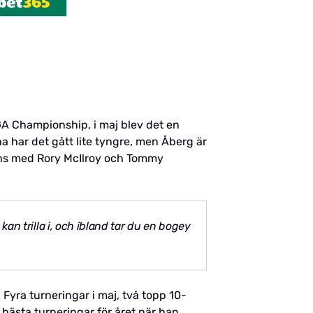
GA Championship, i maj blev det en
na har det gått lite tyngre, men Åberg är
mans med Rory McIlroy och Tommy
kan trilla i, och ibland tar du en bogey
Fyra turneringar i maj, två topp 10-
 bästa turneringar för året när han