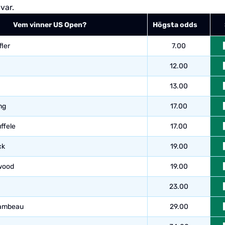
var.
Vem vinner US Open?
Högsta odds
fler
7.00
12.00
13.00
ng
17.00
ffele
17.00
ck
19.00
wood
19.00
23.00
ambeau
29.00