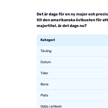
Det är dags för en ny major och preci
till den amerikanska östkusten för at
majortitel, är det dags nu?
Kategori
Tävling
Datum
Tider
Bana
Plats
Odds i artikeln