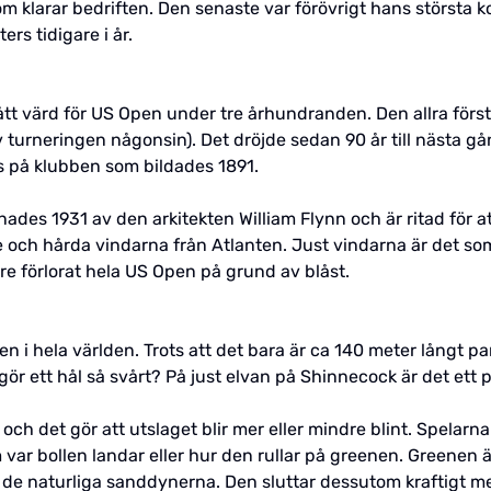
 klarar bedriften. Den senaste var förövrigt hans största ko
rs tidigare i år.
tt värd för US Open under tre århundranden. Den allra för
turneringen någonsin). Det dröjde sedan 90 år till nästa gå
as på klubben som bildades 1891.
es 1931 av den arkitekten William Flynn och är ritad för 
e och hårda vindarna från Atlanten. Just vindarna är det so
re förlorat hela US Open på grund av blåst.
en i hela världen. Trots att det bara är ca 140 meter långt pa
ör ett hål så svårt? På just elvan på Shinnecock är det ett p
och det gör att utslaget blir mer eller mindre blint. Spelar
ar bollen landar eller hur den rullar på greenen. Greenen ä
r de naturliga sanddynerna. Den sluttar dessutom kraftigt m