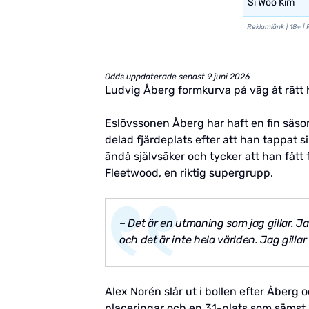
Si Woo Kim
Reklamlänk | 18+ |
Odds uppdaterade senast 9 juni 2026
Ludvig Åberg formkurva på väg åt rätt 
Eslövssonen Åberg har haft en fin säson
delad fjärdeplats efter att han tappat s
ändå självsäker och tycker att han fåt
Fleetwood, en riktig supergrupp.
– Det är en utmaning som jag gillar. Jag
och det är inte hela världen. Jag gilla
Alex Norén slår ut i bollen efter Åberg
placeringar och en 31-plats som sämst. N