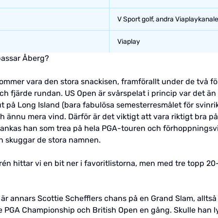
V Sport golf, andra Viaplaykanale
Viaplay
 passar Åberg?
ommer vara den stora snackisen, framförallt under de två fö
 och fjärde rundan. US Open är svårspelat i princip var det än
t på Long Island (bara fabulösa semesterresmålet för svinri
 ännu mera vind. Därför är det viktigt att vara riktigt bra på 
 rankas han som trea på hela PGA-touren och förhoppningsvis
en skuggar de stora namnen.
 hittar vi en bit ner i favoritlistorna, men med tre topp 20-p
 är annars Scottie Schefflers chans på en Grand Slam, alltså 
e PGA Championship och British Open en gång. Skulle han l