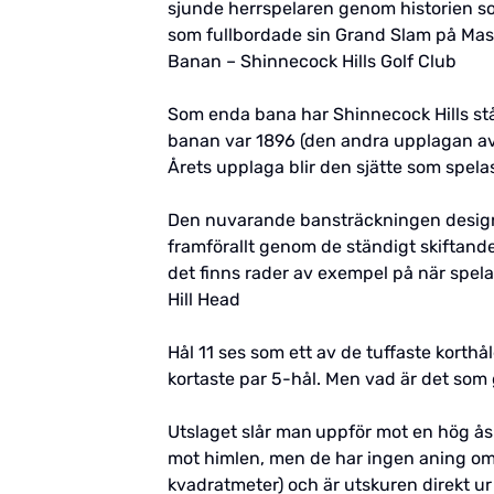
sjunde herrspelaren genom historien som
som fullbordade sin Grand Slam på Maste
Banan – Shinnecock Hills Golf Club
Som enda bana har Shinnecock Hills stå
banan var 1896 (den andra upplagan av 
Årets upplaga blir den sjätte som spel
Den nuvarande bansträckningen designad
framförallt genom de ständigt skiftand
det finns rader av exempel på när spela
Hill Head
Hål 11 ses som ett av de tuffaste korthål
kortaste par 5-hål. Men vad är det som g
Utslaget slår man
uppför mot en hög ås 
mot himlen, men de har ingen aning om v
kvadratmeter) och är utskuren direkt u