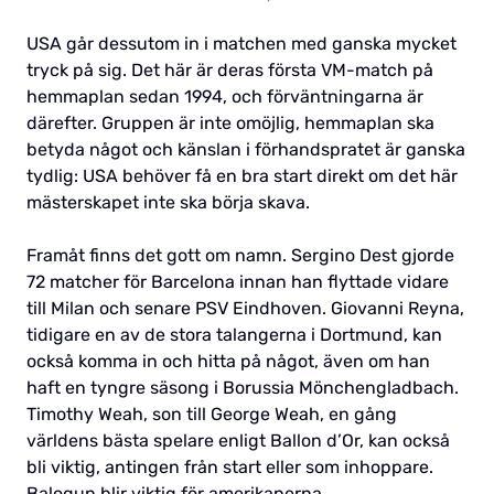
USA går dessutom in i matchen med ganska mycket
tryck på sig. Det här är deras första VM-match på
hemmaplan sedan 1994, och förväntningarna är
därefter. Gruppen är inte omöjlig, hemmaplan ska
betyda något och känslan i förhandspratet är ganska
tydlig: USA behöver få en bra start direkt om det här
mästerskapet inte ska börja skava.
Framåt finns det gott om namn. Sergino Dest gjorde
72 matcher för Barcelona innan han flyttade vidare
till Milan och senare PSV Eindhoven. Giovanni Reyna,
tidigare en av de stora talangerna i Dortmund, kan
också komma in och hitta på något, även om han
haft en tyngre säsong i Borussia Mönchengladbach.
Timothy Weah, son till George Weah, en gång
världens bästa spelare enligt Ballon d’Or, kan också
bli viktig, antingen från start eller som inhoppare.
Balogun blir viktig för amerikanerna