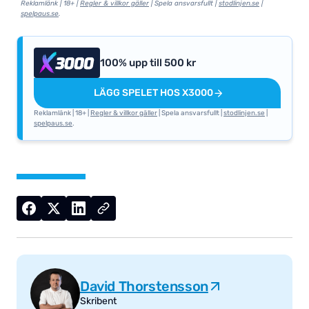
Reklamlänk | 18+ |
Regler & villkor gäller
| Spela ansvarsfullt |
stodlinjen.se
|
spelpaus.se
.
100% upp till 500 kr
LÄGG SPELET HOS X3000
Reklamlänk | 18+ |
Regler & villkor gäller
| Spela ansvarsfullt |
stodlinjen.se
|
spelpaus.se
.
David Thorstensson
Skribent