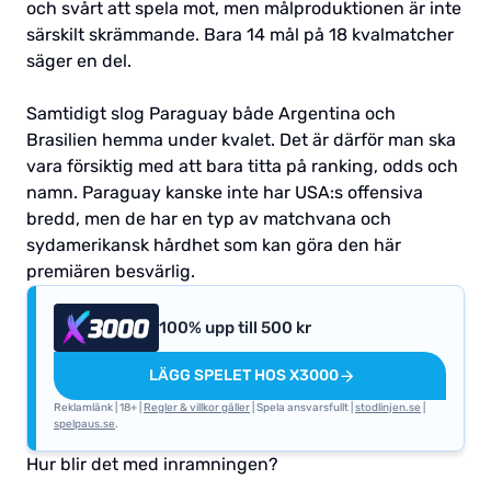
och svårt att spela mot, men målproduktionen är inte
särskilt skrämmande. Bara 14 mål på 18 kvalmatcher
säger en del.
Samtidigt slog Paraguay både Argentina och
Brasilien hemma under kvalet. Det är därför man ska
vara försiktig med att bara titta på ranking, odds och
namn. Paraguay kanske inte har USA:s offensiva
bredd, men de har en typ av matchvana och
sydamerikansk hårdhet som kan göra den här
premiären besvärlig.
100% upp till 500 kr
LÄGG SPELET HOS X3000
Reklamlänk | 18+ |
Regler & villkor gäller
| Spela ansvarsfullt |
stodlinjen.se
|
spelpaus.se
.
Hur blir det med inramningen?