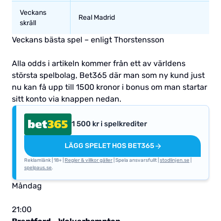
Veckans
Real Madrid
skräll
Veckans bästa spel – enligt Thorstensson
Alla odds i artikeln kommer från ett av världens
största spelbolag, Bet365 där man som ny kund just
nu kan få upp till 1500 kronor i bonus om man startar
sitt konto via knappen nedan.
1 500 kr i spelkrediter
LÄGG SPELET HOS BET365
Reklamlänk | 18+ |
Regler & villkor gäller
| Spela ansvarsfullt |
stodlinjen.se
|
spelpaus.se
.
Måndag
21:00