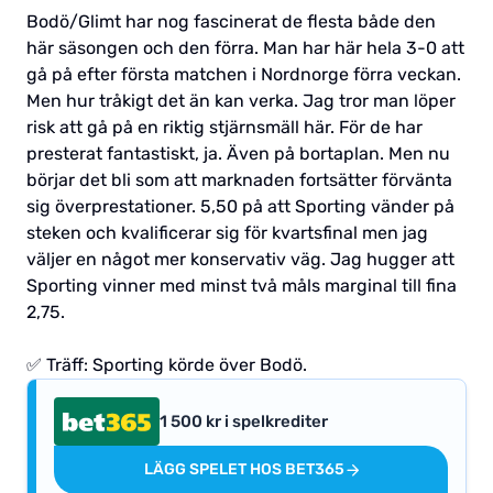
Bodö/Glimt har nog fascinerat de flesta både den
här säsongen och den förra. Man har här hela 3-0 att
gå på efter första matchen i Nordnorge förra veckan.
Men hur tråkigt det än kan verka. Jag tror man löper
risk att gå på en riktig stjärnsmäll här. För de har
presterat fantastiskt, ja. Även på bortaplan. Men nu
börjar det bli som att marknaden fortsätter förvänta
sig överprestationer. 5,50 på att Sporting vänder på
steken och kvalificerar sig för kvartsfinal men jag
väljer en något mer konservativ väg. Jag hugger att
Sporting vinner med minst två måls marginal till fina
2,75.
✅ Träff: Sporting körde över Bodö.
1 500 kr i spelkrediter
LÄGG SPELET HOS BET365