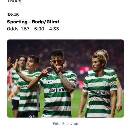
Tisdag
18:45
Sporting – Bodø/Glimt
Odds: 1.57 – 5.00 – 4.33
Foto: Bildbyrån