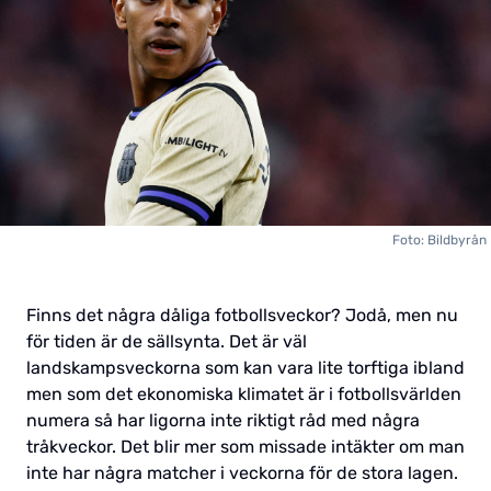
Foto: Bildbyrån
Finns det några dåliga fotbollsveckor? Jodå, men nu
för tiden är de sällsynta. Det är väl
landskampsveckorna som kan vara lite torftiga ibland
men som det ekonomiska klimatet är i fotbollsvärlden
numera så har ligorna inte riktigt råd med några
tråkveckor. Det blir mer som missade intäkter om man
inte har några matcher i veckorna för de stora lagen.