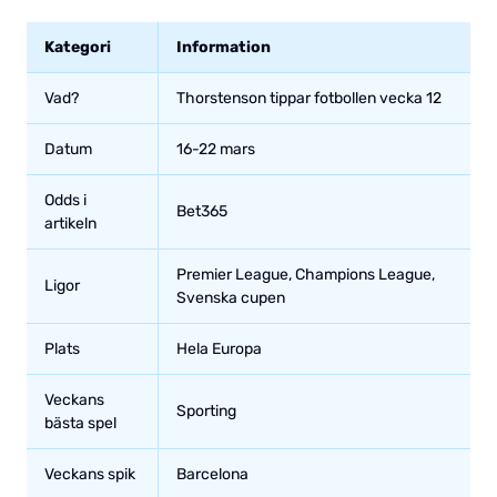
Kategori
Information
Vad?
Thorstenson tippar fotbollen vecka 12
Datum
16-22 mars
Odds i
Bet365
artikeln
Premier League, Champions League,
Ligor
Svenska cupen
Plats
Hela Europa
Veckans
Sporting
bästa spel
Veckans spik
Barcelona