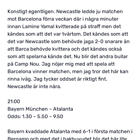
Konstigt egentligen. Newcastle ledde ju matchen
mot Barcelona förra veckan där i några minuter
innan Lamine Yamal kvitterade på straff men det
kändes som att det var tvärtom. Det kändes som att
det var Newcastle som behövde jaga 2-0 snarare än
att Barca behövde kvittera och det kändes också
som att spelarna kände det. Nu blir det andra bullar
på Camp Nou. Jag nöjer mig med att spela att
Barcelona vinner matchen, men jag tror det här kan
rinna iväg. Jag tycker oddset är riktigt fint.
Newcastle är inte nära.
21:00
Bayern München – Atalanta
Odds: 1.30 – 5.50 – 9.50
Bayern kvaddade Atalanta med 6-1 i första matchen i
Bergamo och med det i bakhuvudet blir det här lite