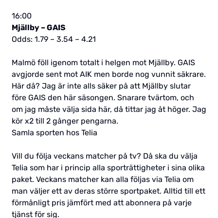
16:00
Mjällby – GAIS
Odds: 1.79 – 3.54 – 4.21
Malmö föll igenom totalt i helgen mot Mjällby. GAIS
avgjorde sent mot AIK men borde nog vunnit säkrare.
Här då? Jag är inte alls säker på att Mjällby slutar
före GAIS den här säsongen. Snarare tvärtom, och
om jag måste välja sida här, då tittar jag åt höger. Jag
kör x2 till 2 gånger pengarna.
Samla sporten hos Telia
Vill du följa veckans matcher på tv? Då ska du välja
Telia som har i princip alla sporträttigheter i sina olika
paket. Veckans matcher kan alla följas via Telia om
man väljer ett av deras större sportpaket. Alltid till ett
förmånligt pris jämfört med att abonnera på varje
tjänst för sig.