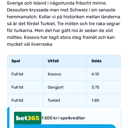
Sverige och Island i någorlunda fräscht minne.
Dessutom kryssade man mot Schweiz i sin senaste
hemmamatch. Kollar vi på historiken mellan länderna
så är det fördel Turkiet. Tre möten och tre raka segrar
för turkarna. Men det har gått nio år sedan de sist
möttes. Kosovo har tagit stora steg framåt och kan
mycket väl överraska.
Spel
Utfall
Odds
Full tid
Kosovo
4.10
Full tid
Oavgjort
3.75
Full tid
Turkiet
1.85
1 500 kr i spelkrediter