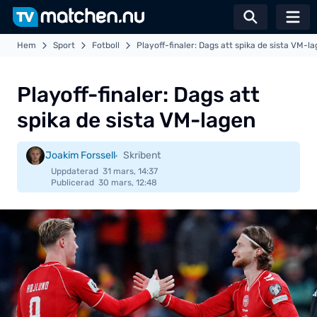
Växla sö
Hem
Sport
Fotboll
Playoff-finaler: Dags att spika de sista VM-l
Playoff-finaler: Dags att
spika de sista VM-lagen
Joakim Forssell
Skribent
Uppdaterad
31 mars, 14:37
Publicerad
30 mars, 12:48