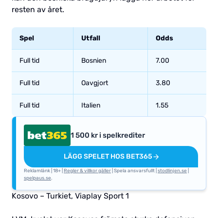
resten av året.
Spel
Utfall
Odds
Full tid
Bosnien
7.00
Full tid
Oavgjort
3.80
Full tid
Italien
1.55
1 500 kr i spelkrediter
LÄGG SPELET HOS BET365
Reklamlänk | 18+ |
Regler & villkor gäller
| Spela ansvarsfullt |
stodlinjen.se
|
spelpaus.se
.
Kosovo – Turkiet, Viaplay Sport 1