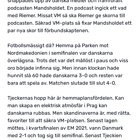
snappades upp av danska medier och framförallt
podcasten Mandsholdet. En podcast ingick ett vad
med Riemer. Missat VM så ska Riemer ge skorna till
podcasten. Säkrad VM-plats så fixar Mandsholdet ett
par nya skor till förbundskaptenen.
Fotbollsmässigt då? Hemma på Parken mot
Nordmakedonien i semifinalen var danskarna
överlägsna. Trots det var det mållöst i paus och viss
oro började infinna sig. Men innan klockan hade
hunnit slå 60 hade danskarna 3-0 och resten var
bara att spela av. Matchen slutade till slut 4-0.
Tjeckernas hopp här är hemmaplansfördelen. Kan
man skapa en elektrisk atmösfär i Prag kan
danskarna rubbas. Men skandinaverna är, med rätta,
favoriter till att säkra VM-platsen. Senast lagen
möttes, i kvartsfinalen av EM 2021, vann Danmark
med 2-1 och tog sig till semifinal. Senast Tjeckien