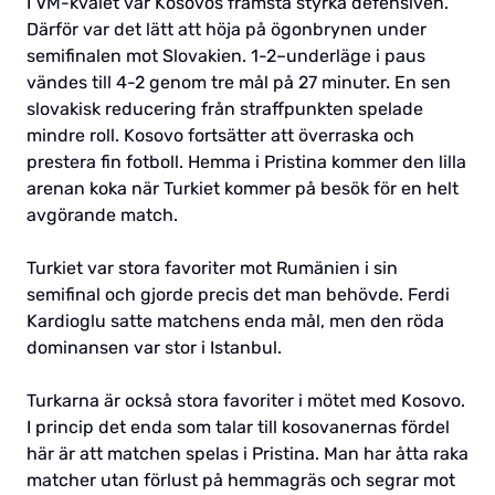
I VM-kvalet var Kosovos främsta styrka defensiven.
Därför var det lätt att höja på ögonbrynen under
semifinalen mot Slovakien. 1-2–underläge i paus
vändes till 4-2 genom tre mål på 27 minuter. En sen
slovakisk reducering från straffpunkten spelade
mindre roll. Kosovo fortsätter att överraska och
prestera fin fotboll. Hemma i Pristina kommer den lilla
arenan koka när Turkiet kommer på besök för en helt
avgörande match.
Turkiet var stora favoriter mot Rumänien i sin
semifinal och gjorde precis det man behövde. Ferdi
Kardioglu satte matchens enda mål, men den röda
dominansen var stor i Istanbul.
Turkarna är också stora favoriter i mötet med Kosovo.
I princip det enda som talar till kosovanernas fördel
här är att matchen spelas i Pristina. Man har åtta raka
matcher utan förlust på hemmagräs och segrar mot