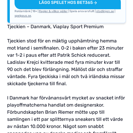
LÄGG SPELET HOS BET365
Reklamlänk | 18+ |
Regler & villkor gäller
| Spela ansvarsfullt |
stodlinjen.se
|
spelpaus.se
.
Tjeckien – Danmark, Viaplay Sport Premium
Tjeckien stod för en mäktig upphämtning hemma
mot Irland i semifinalen. 0-2 i baken efter 23 minuter
var 1-2 i paus efter att Patrik Schick reducerat.
Ladislav Krejci kvitterade med fyra minuter kvar till
90 och det blev förlängning. Mållöst där och straffar
väntade. Fyra tjeckiska i mål och två irländska missar
skickade tjeckerna till final.
I Danmark har förvånansvärt mycket av snacket inför
playoffmatcherna handlat om designerskor.
Förbundskapten Brian Riemer mötte upp till
samlingen i ett par splitternya sneakers till ett värde
av nästan 10.000 kronor. Något som snabbt