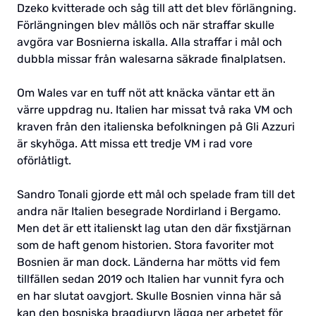
Dzeko kvitterade och såg till att det blev förlängning.
Förlängningen blev mållös och när straffar skulle
avgöra var Bosnierna iskalla. Alla straffar i mål och
dubbla missar från walesarna säkrade finalplatsen.
Om Wales var en tuff nöt att knäcka väntar ett än
värre uppdrag nu. Italien har missat två raka VM och
kraven från den italienska befolkningen på Gli Azzuri
är skyhöga. Att missa ett tredje VM i rad vore
oförlåtligt.
Sandro Tonali gjorde ett mål och spelade fram till det
andra när Italien besegrade Nordirland i Bergamo.
Men det är ett italienskt lag utan den där fixstjärnan
som de haft genom historien. Stora favoriter mot
Bosnien är man dock. Länderna har mötts vid fem
tillfällen sedan 2019 och Italien har vunnit fyra och
en har slutat oavgjort. Skulle Bosnien vinna här så
kan den bosniska bragdjuryn lägga ner arbetet för