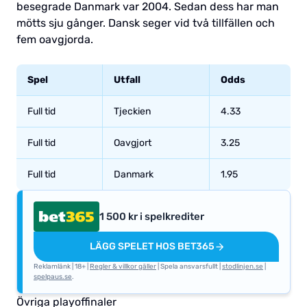
besegrade Danmark var 2004. Sedan dess har man
mötts sju gånger. Dansk seger vid två tillfällen och
fem oavgjorda.
Spel
Utfall
Odds
Full tid
Tjeckien
4.33
Full tid
Oavgjort
3.25
Full tid
Danmark
1.95
1 500 kr i spelkrediter
LÄGG SPELET HOS BET365
Reklamlänk | 18+ |
Regler & villkor gäller
| Spela ansvarsfullt |
stodlinjen.se
|
spelpaus.se
.
Övriga playoffinaler