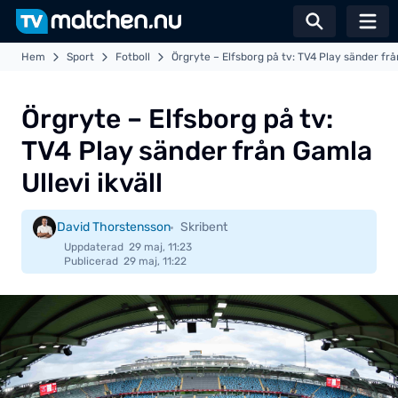
Växla sö
Hem
Sport
Fotboll
Örgryte – Elfsborg på tv: TV4 Play sänder från
Örgryte – Elfsborg på tv:
TV4 Play sänder från Gamla
Ullevi ikväll
David Thorstensson
Skribent
Uppdaterad
29 maj, 11:23
Publicerad
29 maj, 11:22