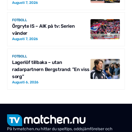
Augusti 7, 2026
FOTBOLL
Örgryte IS – AIK på tv: Serien
vänder
Augusti 7, 2026
FOTBOLL
Lagerlöf tillbaka – utan
radarpartnern Bergstrand: ”En viss
sorg”
Augusti 6, 2026
På tvmatchen.nu hittar du speltips, oddsjämförelser och