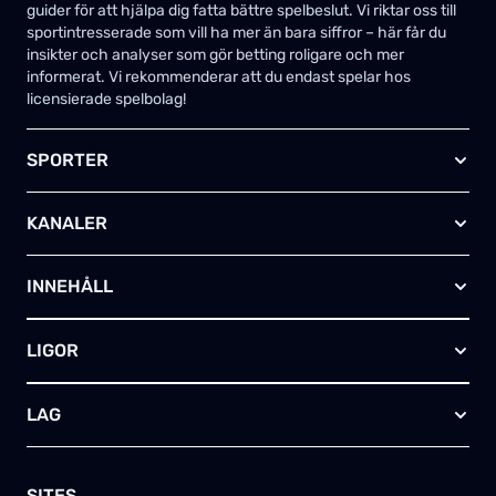
guider för att hjälpa dig fatta bättre spelbeslut. Vi riktar oss till
sportintresserade som vill ha mer än bara siffror – här får du
insikter och analyser som gör betting roligare och mer
informerat. Vi rekommenderar att du endast spelar hos
licensierade spelbolag!
SPORTER
Fotboll
KANALER
Ishockey
Amerikansk fotboll
Viaplay SE
Basket
INNEHÅLL
TV4 Play Sport Total
Handboll
Kanal 5
Om oss
Rugby
HBO Max (SE)
LIGOR
Kontakta oss
Innebandy
Alla kanaler
Annonsera
Futsal
EFL-cupen
Skapa egen TV-tablå
LAG
Bandy
Championship
Telia – paket & erbjudanden
Friidrott
FA-cupen
Arsenal FC
Skriv för oss
Tennis
Premier League
Manchester City
SITES