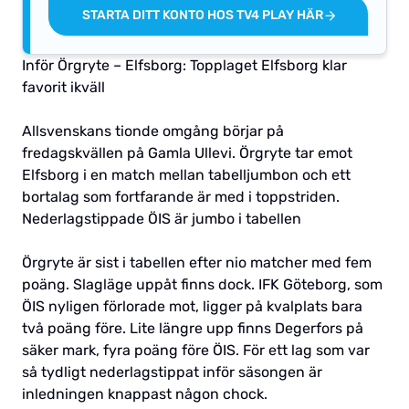
STARTA DITT KONTO HOS TV4 PLAY HÄR
Inför Örgryte – Elfsborg: Topplaget Elfsborg klar
favorit ikväll
Allsvenskans tionde omgång börjar på
fredagskvällen på Gamla Ullevi. Örgryte tar emot
Elfsborg i en match mellan tabelljumbon och ett
bortalag som fortfarande är med i toppstriden.
Nederlagstippade ÖIS är jumbo i tabellen
Örgryte är sist i tabellen efter nio matcher med fem
poäng. Slagläge uppåt finns dock. IFK Göteborg, som
ÖIS nyligen förlorade mot, ligger på kvalplats bara
två poäng före. Lite längre upp finns Degerfors på
säker mark, fyra poäng före ÖIS. För ett lag som var
så tydligt nederlagstippat inför säsongen är
inledningen knappast någon chock.