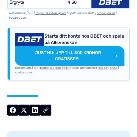
Örgryte
4.30
Reklamlänk | 18+ |
Regler & villkor gäller
| Spela ansvarsfullt |
stodlinjen.se
|
spelpaus.se
.
Starta ditt konto hos DBET och spela
på Allsvenskan
JUST NU: UPP TILL 500 KRONOR
GRATISSPEL
Reklamlänk | 18+ |
Regler & villkor gäller
| Spela ansvarsfullt |
stodlinjen.se
|
spelpaus.se
.