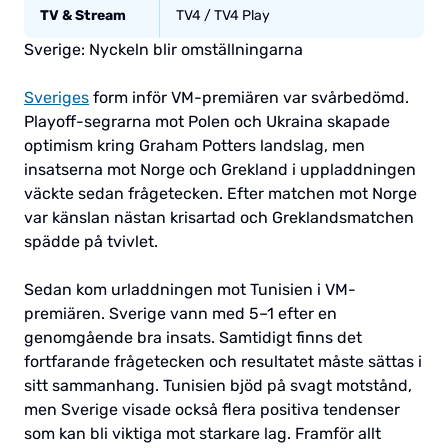
TV & Stream
TV4 / TV4 Play
Sverige: Nyckeln blir omställningarna
Sveriges
form inför VM-premiären var svårbedömd.
Playoff-segrarna mot Polen och Ukraina skapade
optimism kring Graham Potters landslag, men
insatserna mot Norge och Grekland i uppladdningen
väckte sedan frågetecken. Efter matchen mot Norge
var känslan nästan krisartad och Greklandsmatchen
spädde på tvivlet.
Sedan kom urladdningen mot Tunisien i VM-
premiären. Sverige vann med 5–1 efter en
genomgående bra insats. Samtidigt finns det
fortfarande frågetecken och resultatet måste sättas i
sitt sammanhang. Tunisien bjöd på svagt motstånd,
men Sverige visade också flera positiva tendenser
som kan bli viktiga mot starkare lag. Framför allt