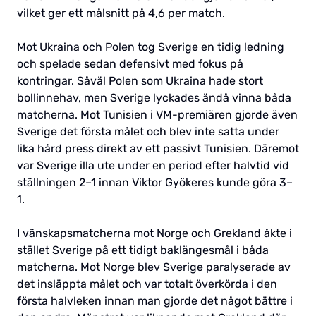
vilket ger ett målsnitt på 4,6 per match.
Mot Ukraina och Polen tog Sverige en tidig ledning
och spelade sedan defensivt med fokus på
kontringar. Såväl Polen som Ukraina hade stort
bollinnehav, men Sverige lyckades ändå vinna båda
matcherna. Mot Tunisien i VM-premiären gjorde även
Sverige det första målet och blev inte satta under
lika hård press direkt av ett passivt Tunisien. Däremot
var Sverige illa ute under en period efter halvtid vid
ställningen 2–1 innan Viktor Gyökeres kunde göra 3–
1.
I vänskapsmatcherna mot Norge och Grekland åkte i
stället Sverige på ett tidigt baklängesmål i båda
matcherna. Mot Norge blev Sverige paralyserade av
det insläppta målet och var totalt överkörda i den
första halvleken innan man gjorde det något bättre i