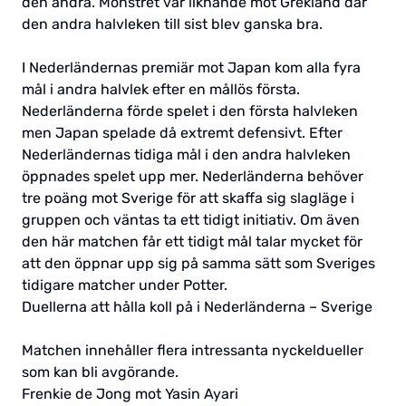
den andra. Mönstret var liknande mot Grekland där
den andra halvleken till sist blev ganska bra.
I Nederländernas premiär mot Japan kom alla fyra
mål i andra halvlek efter en mållös första.
Nederländerna förde spelet i den första halvleken
men Japan spelade då extremt defensivt. Efter
Nederländernas tidiga mål i den andra halvleken
öppnades spelet upp mer. Nederländerna behöver
tre poäng mot Sverige för att skaffa sig slagläge i
gruppen och väntas ta ett tidigt initiativ. Om även
den här matchen får ett tidigt mål talar mycket för
att den öppnar upp sig på samma sätt som Sveriges
tidigare matcher under Potter.
Duellerna att hålla koll på i Nederländerna – Sverige
Matchen innehåller flera intressanta nyckeldueller
som kan bli avgörande.
Frenkie de Jong mot Yasin Ayari