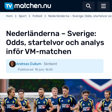
Växla sö
Hem
Sport
Fotboll
Nederländerna – Sverige: Odds, startelvor o
Nederländerna – Sverige:
Odds, startelvor och analys
inför VM-matchen
Andreas Dullum
Skribent
Publicerad
18 juni, 16:34