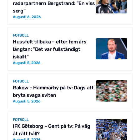
radarpartnern Bergstrand: ”En viss
sorg”
Augusti 6, 2026
FOTBOLL
Hussfelt tillbaka – efter fem års
längtan: ”Det var fullständigt
iskallt”
Augusti 5, 2026
FOTBOLL
Rakow – Hammarby på tv: Dags att
bryta svaga sviten
Augusti 5, 2026
FOTBOLL
IFK Göteborg – Gent på tv: På väg
åt rätt håll?
Augusti 5, 2026