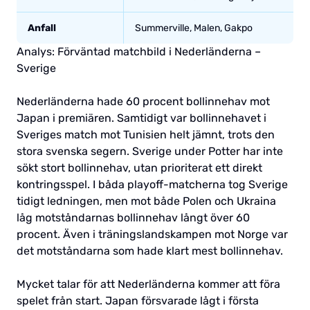
Anfall
Summerville, Malen, Gakpo
Analys: Förväntad matchbild i Nederländerna –
Sverige
Nederländerna hade 60 procent bollinnehav mot
Japan i premiären. Samtidigt var bollinnehavet i
Sveriges match mot Tunisien helt jämnt, trots den
stora svenska segern. Sverige under Potter har inte
sökt stort bollinnehav, utan prioriterat ett direkt
kontringsspel. I båda playoff-matcherna tog Sverige
tidigt ledningen, men mot både Polen och Ukraina
låg motståndarnas bollinnehav långt över 60
procent. Även i träningslandskampen mot Norge var
det motståndarna som hade klart mest bollinnehav.
Mycket talar för att Nederländerna kommer att föra
spelet från start. Japan försvarade lågt i första