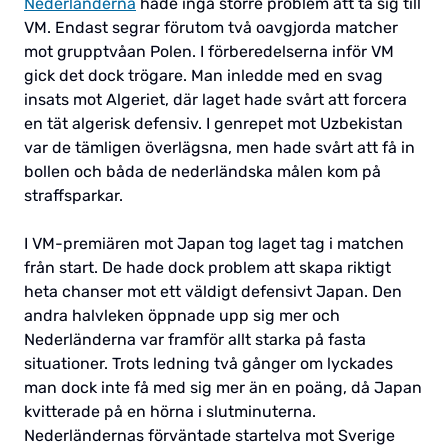
Nederländerna
hade inga större problem att ta sig till
VM. Endast segrar förutom två oavgjorda matcher
mot grupptvåan Polen. I förberedelserna inför VM
gick det dock trögare. Man inledde med en svag
insats mot Algeriet, där laget hade svårt att forcera
en tät algerisk defensiv. I genrepet mot Uzbekistan
var de tämligen överlägsna, men hade svårt att få in
bollen och båda de nederländska målen kom på
straffsparkar.
I VM-premiären mot Japan tog laget tag i matchen
från start. De hade dock problem att skapa riktigt
heta chanser mot ett väldigt defensivt Japan. Den
andra halvleken öppnade upp sig mer och
Nederländerna var framför allt starka på fasta
situationer. Trots ledning två gånger om lyckades
man dock inte få med sig mer än en poäng, då Japan
kvitterade på en hörna i slutminuterna.
Nederländernas förväntade startelva mot Sverige