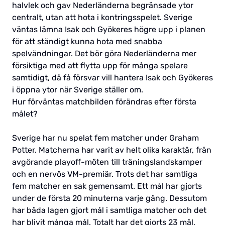
halvlek och gav Nederländerna begränsade ytor
centralt, utan att hota i kontringsspelet. Sverige
väntas lämna Isak och Gyökeres högre upp i planen
för att ständigt kunna hota med snabba
spelvändningar. Det bör göra Nederländerna mer
försiktiga med att flytta upp för många spelare
samtidigt, då få försvar vill hantera Isak och Gyökeres
i öppna ytor när Sverige ställer om.
Hur förväntas matchbilden förändras efter första
målet?
Sverige har nu spelat fem matcher under Graham
Potter. Matcherna har varit av helt olika karaktär, från
avgörande playoff-möten till träningslandskamper
och en nervös VM-premiär. Trots det har samtliga
fem matcher en sak gemensamt. Ett mål har gjorts
under de första 20 minuterna varje gång. Dessutom
har båda lagen gjort mål i samtliga matcher och det
har blivit många mål. Totalt har det gjorts 23 mål,