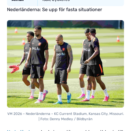
Nederländerna: Se upp för fasta situationer
VM 2026 – Nederländerna – KC Current Stadium, Kansas City, Missouri.
| Foto: Denny Medley / Bildbyrån