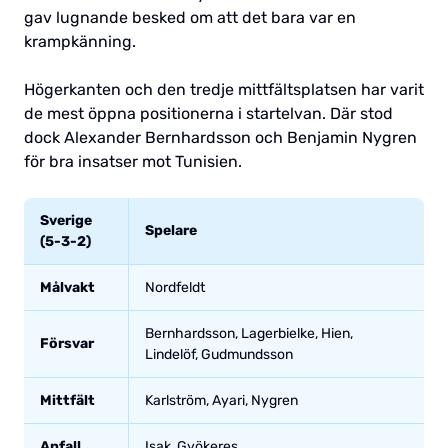
gav lugnande besked om att det bara var en
krampkänning.
Högerkanten och den tredje mittfältsplatsen har varit
de mest öppna positionerna i startelvan. Där stod
dock Alexander Bernhardsson och Benjamin Nygren
för bra insatser mot Tunisien.
Sverige
Spelare
(5-3-2)
Målvakt
Nordfeldt
Bernhardsson, Lagerbielke, Hien,
Försvar
Lindelöf, Gudmundsson
Mittfält
Karlström, Ayari, Nygren
Anfall
Isak, Gyökeres