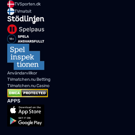
Chelsea FC
TVSporten.dk
Motor
UEFA Nations League A
Manchester United
TVmatsit
Vinterstudio
Ligue 1
PSG
Trav
Bundesliga
FC Bayern München
Serie A
Borussia Dortmund
La Liga
Leipzig
Allsvenskan
AS Roma
Svenska cupen
Inter
Superettan
AC Milan
Fotbolls-VM 2026
Juventus
SHL
Användarvillkor
Real Madrid
NHL
TVmatchen.nu Betting
FC Barcelona
Hockeyallsvenskan
TVmatchen.nu Casino
AIK
NBA
Malmö FF
NFL
APPS
Djurgårdens IF
Formel 1
IFK Göteborg
UEFA Conference League
Hammarby IF
Alpina Världscupen
Sverige
Längdskidor Världscupen
Sverige (Tre Kronor)