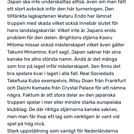
Japan ska inte underskattas alltså, även om man fått
ett stort avbräck inför den här turneringen. Den
tilltänkta lagkaptenen Wataru Endo har lämnat
truppen med skada vilket också innebär slutet för
hans landslagskarriär. Vilket inte är Japans enda
problem för den delen. Brightons stjärna Kaoru
Mitoma missar också mästerskapet vilket även gäller
Takumi Minamino. Kort sagt, Japan saknar här sina
kanske tre allra största namn. Ändå är det många
som tror på laget inför mästerskapet. Sen finns det
bra spelare kvar i laget i alla fall. Real Sociedads
Takefusa Kubo exempelvis, Ritsu Doan från Frankfurt
och Daichi Kamada från Crystal Palace för att nämna
några. Faktum är att stora delar av den japanska
truppen spelar i mer eller mindre starka europeiska
klubblag. De där riktiga stjärnorna kanske saknas,
men man får ihop ett lag som verkligen är vant vid
spel på hög nivå.
Stark uppställning som vanligt för Nederländerna