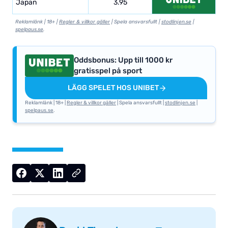
Japan
3.95
Reklamlänk | 18+ |
Regler & villkor gäller
| Spela ansvarsfullt |
stodlinjen.se
|
spelpaus.se
.
Oddsbonus: Upp till 1000 kr
gratisspel på sport
LÄGG SPELET HOS UNIBET
Reklamlänk | 18+ |
Regler & villkor gäller
| Spela ansvarsfullt |
stodlinjen.se
|
spelpaus.se
.