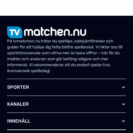
På tvmatchen.nu hittar du speltips, oddsjämförelser och
guider för att hjälpa dig fatta bättre spelbeslut. Vi riktar oss till
sportintresserade som vill ha mer än bara siffror – här får du
insikter och analyser som gör betting roligare och mer
informerat. Vi rekommenderar att du endast spelar hos
licensierade spelbolag!
SPORTER
Fotboll
KANALER
Ishockey
Amerikansk fotboll
Viaplay SE
Basket
INNEHÅLL
TV4 Play Sport Total
Handboll
Kanal 5