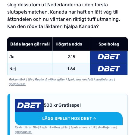
slog dessutom ut Nederländerna i den första
slutspelsmatchen. Kanada har haft en lätt väg till
åttondelen och nu väntar en riktigt tuff utmaning.
Kan den rödvita läktaren hjälpa Kanada?
Båda lagen gör mål
Högsta odds
Spelbolag
Ja
2.15
Nej
1.64
Reklamlänk | 18+ |
Regler & villkor gäller
| Spela ansvarsfullt |
stodlinjen.se
|
spelpaus.se
.
500 kr Gratisspel
LÄGG SPELET HOS DBET
Reklamlänk | 18+ |
Regler & villkor gäller
| Spela ansvarsfullt |
stodlinjen.se
|
spelpaus.se
.