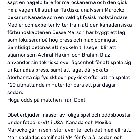
sagt en nagelbitare för marockanerna och den gick
hela vägen till straffar. Taktiska analyser i Marocko
pekar ut Kanada som en väldigt fysisk motståndare.
Medier och experter lyfter fram att den kanadensiska
förbundskaptenen Jesse Marsch har byggt ett lag
som fokuserar på hög press och maxlöpningar.
Samtidigt betonas att nyckeln till seger blir att
stjärnor som Achraf Hakimi och Brahim Díaz
använder sin tekniska överlägsenhet för att spela sig
ur Kanadas press, samt att laget då lyckats
återhämta sig fysiskt och psykiskt efter att ha spelat
120 utmattande minuter för bara ett par dagar
sedan.
Höga odds på matchen från Dbet
Dbet erbjuder massor av roliga spel och oddsboostar
under fotbolls-VM i USA, Kanada och Mexiko.
Marocko går in som storfavoriter och det med all rätt.
Man spelades semifinal i VM för fyra år sedan och