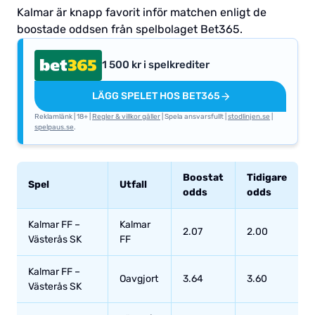
Kalmar är knapp favorit inför matchen enligt de
boostade oddsen från spelbolaget Bet365.
1 500 kr i spelkrediter
LÄGG SPELET HOS BET365
Reklamlänk | 18+ |
Regler & villkor gäller
| Spela ansvarsfullt |
stodlinjen.se
|
spelpaus.se
.
Boostat
Tidigare
Spel
Utfall
odds
odds
Kalmar FF –
Kalmar
2.07
2.00
Västerås SK
FF
Kalmar FF –
Oavgjort
3.64
3.60
Västerås SK