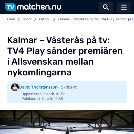
Växla sö
Hem
Sport
Fotboll
Kalmar – Västerås på tv: TV4 Play sänder pr
Kalmar – Västerås på tv:
TV4 Play sänder premiären
i Allsvenskan mellan
nykomlingarna
David Thorstensson
Skribent
Uppdaterad
5 april, 10:39
Publicerad
5 april, 10:38