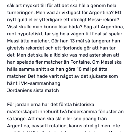
såklart mycket till för att det ska hålla genom hela
turneringen. Men vad är viktigast för Argentina? Ett
nytt guld eller ytterligare ett otroligt Messi-rekord?
Visst skulle man kunna lösa båda? Säg att Argentina,
rent hypotetiskt, tar sig hela vägen till final så spelar
Messi åtta matcher. Gör han 13 mål så tangerar han
givetvis rekordet och ett fjortonde gör att han tar
det. Men det skulle alltid skrivas med asterisken att
han spelade fler matcher än Fontaine. Om Messi ska
hålla samma snitt ska han göra 18 mål på åtta
matcher. Det hade varit något av det sjukaste som
hänt i VM-sammanhang.
Jordaniens sista match
För jordanierna har det första historiska
mästerskapet inneburit två hedersamma förluster än
så länge. Att man ska slå eller sno poäng från
Argentina, oavsett rotation, känns otroligt men inte