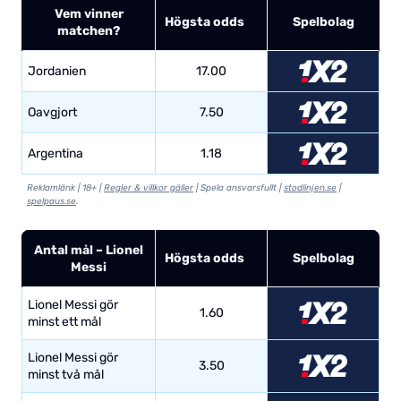
Vem vinner
Högsta odds
Spelbolag
matchen?
Jordanien
17.00
Oavgjort
7.50
Argentina
1.18
Reklamlänk | 18+ |
Regler & villkor gäller
| Spela ansvarsfullt |
stodlinjen.se
|
spelpaus.se
.
Antal mål – Lionel
Högsta odds
Spelbolag
Messi
Lionel Messi gör
1.60
minst ett mål
Lionel Messi gör
3.50
minst två mål