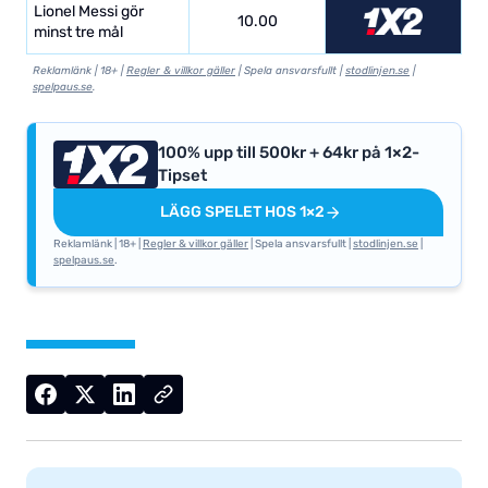
Lionel Messi gör
10.00
minst tre mål
Reklamlänk | 18+ |
Regler & villkor gäller
| Spela ansvarsfullt |
stodlinjen.se
|
spelpaus.se
.
100% upp till 500kr + 64kr på 1×2-
Tipset
LÄGG SPELET HOS 1×2
Reklamlänk | 18+ |
Regler & villkor gäller
| Spela ansvarsfullt |
stodlinjen.se
|
spelpaus.se
.