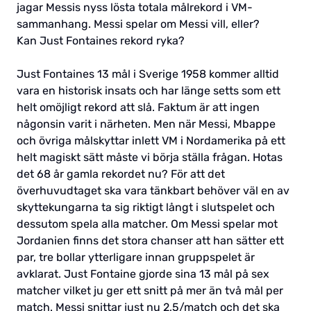
jagar Messis nyss lösta totala målrekord i VM-
sammanhang. Messi spelar om Messi vill, eller?
Kan Just Fontaines rekord ryka?
Just Fontaines 13 mål i Sverige 1958 kommer alltid
vara en historisk insats och har länge setts som ett
helt omöjligt rekord att slå. Faktum är att ingen
någonsin varit i närheten. Men när Messi, Mbappe
och övriga målskyttar inlett VM i Nordamerika på ett
helt magiskt sätt måste vi börja ställa frågan. Hotas
det 68 år gamla rekordet nu? För att det
överhuvudtaget ska vara tänkbart behöver väl en av
skyttekungarna ta sig riktigt långt i slutspelet och
dessutom spela alla matcher. Om Messi spelar mot
Jordanien finns det stora chanser att han sätter ett
par, tre bollar ytterligare innan gruppspelet är
avklarat. Just Fontaine gjorde sina 13 mål på sex
matcher vilket ju ger ett snitt på mer än två mål per
match. Messi snittar just nu 2,5/match och det ska