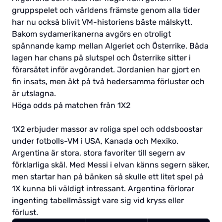
gruppspelet och världens främste genom alla tider
har nu också blivit VM-historiens bäste målskytt.
Bakom sydamerikanerna avgörs en otroligt
spännande kamp mellan Algeriet och Österrike. Båda
lagen har chans på slutspel och Österrike sitter i
förarsätet inför avgörandet. Jordanien har gjort en
fin insats, men åkt på två hedersamma förluster och
är utslagna.
Höga odds på matchen från 1X2
1X2 erbjuder massor av roliga spel och oddsboostar
under fotbolls-VM i USA, Kanada och Mexiko.
Argentina är stora, stora favoriter till segern av
förklarliga skäl. Med Messi i elvan känns segern säker,
men startar han på bänken så skulle ett litet spel på
1X kunna bli väldigt intressant. Argentina förlorar
ingenting tabellmässigt vare sig vid kryss eller
förlust.