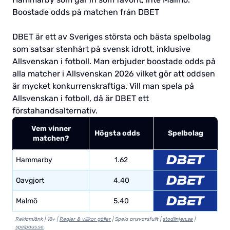
Boostade odds på matchen från DBET
DBET är ett av Sveriges största och bästa spelbolag
som satsar stenhårt på svensk idrott, inklusive
Allsvenskan i fotboll. Man erbjuder boostade odds på
alla matcher i Allsvenskan 2026 vilket gör att oddsen
är mycket konkurrenskraftiga. Vill man spela på
Allsvenskan i fotboll, då är DBET ett
förstahandsalternativ.
Vem vinner
Högsta odds
Spelbolag
matchen?
Hammarby
1.62
Oavgjort
4.40
Malmö
5.40
Reklamlänk | 18+ |
Regler & villkor gäller
| Spela ansvarsfullt |
stodlinjen.se
|
spelpaus.se
.