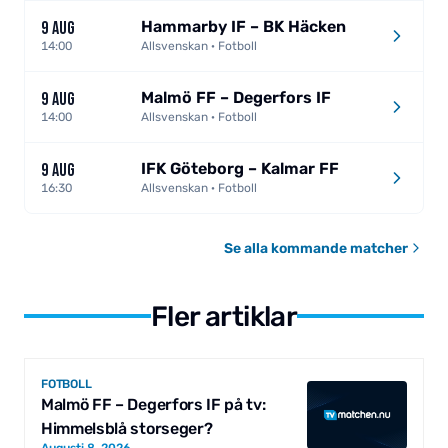
Hammarby IF – BK Häcken
9 AUG
14:00
Allsvenskan · Fotboll
Malmö FF – Degerfors IF
9 AUG
14:00
Allsvenskan · Fotboll
IFK Göteborg – Kalmar FF
9 AUG
16:30
Allsvenskan · Fotboll
Se alla kommande matcher
Fler artiklar
FOTBOLL
Malmö FF – Degerfors IF på tv:
Himmelsblå storseger?
Augusti 8, 2026