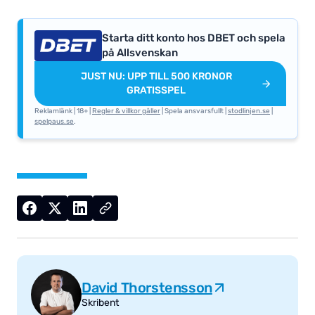
Starta ditt konto hos DBET och spela
på Allsvenskan
JUST NU: UPP TILL 500 KRONOR
GRATISSPEL
Reklamlänk | 18+ |
Regler & villkor gäller
| Spela ansvarsfullt |
stodlinjen.se
|
spelpaus.se
.
David Thorstensson
Skribent