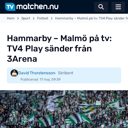
Växla sö
Hem
Sport
Fotboll
Hammarby – Malmö på tv: TV4 Play sänder f
Hammarby – Malmö på tv:
TV4 Play sänder från
3Arena
David Thorstensson
Skribent
Publicerad
17 maj, 09:39