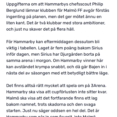
Uppgifterna om att Hammarbys chefsscout Philip
Berglund lämnar klubben för Malmö FF avgör förstås
ingenting på planen, men det ger mötet ännu en
liten kant. Det är två klubbar med stora ambitioner,
och just nu skaver det på flera håll.
För Hammarby kan eftermiddagen dessutom bli
viktig i tabellen. Laget är fem poäng bakom Sirius
inför dagen, men Sirius har Djurgården borta på
samma arena i morgon. Om Hammarby vinner här
kan avståndet krympa snabbt, och då går Bajen in i
nästa del av säsongen med ett betydligt bättre läge.
Det finns alltså rätt mycket att spela om på 3Arena.
Hammarby ska visa att cupförlusten inte sitter kvar.
Malmö ska visa att det fortfarande finns ett lag
bakom namnet, trots skadorna och den svaga
starten. Just nu säger oddsen en hel del. Det är
Hammarby som går in som favorit, inte Malmö.