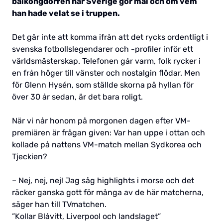
balkongdörren när Sverige gör mål och om vem
han hade velat se i truppen.
Det går inte att komma ifrån att det rycks ordentligt i
svenska fotbollslegendarer och -profiler inför ett
världsmästerskap. Telefonen går varm, folk rycker i
en från höger till vänster och nostalgin flödar. Men
för Glenn Hysén, som ställde skorna på hyllan för
över 30 år sedan, är det bara roligt.
När vi når honom på morgonen dagen efter VM-
premiären är frågan given: Var han uppe i ottan och
kollade på nattens VM-match mellan Sydkorea och
Tjeckien?
– Nej, nej, nej! Jag såg highlights i morse och det
räcker ganska gott för många av de här matcherna,
säger han till TVmatchen.
”Kollar Blåvitt, Liverpool och landslaget”