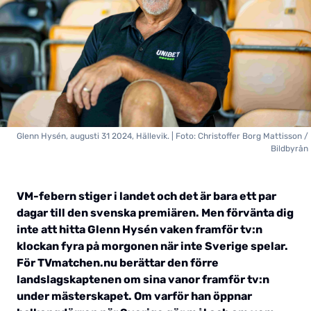
Glenn Hysén, augusti 31 2024, Hällevik. | Foto: Christoffer Borg Mattisson /
Bildbyrån
VM-febern stiger i landet och det är bara ett par
dagar till den svenska premiären. Men förvänta dig
inte att hitta Glenn Hysén vaken framför tv:n
klockan fyra på morgonen när inte Sverige spelar.
För TVmatchen.nu berättar den förre
landslagskaptenen om sina vanor framför tv:n
under mästerskapet. Om varför han öppnar