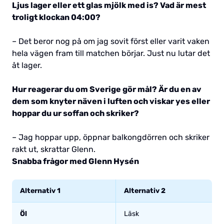
Ljus lager eller ett glas mjölk med is? Vad är mest
troligt klockan 04:00?
– Det beror nog på om jag sovit först eller varit vaken
hela vägen fram till matchen börjar. Just nu lutar det
åt lager.
Hur reagerar du om Sverige gör mål? Är du en av
dem som knyter näven i luften och viskar yes eller
hoppar du ur soffan och skriker?
– Jag hoppar upp, öppnar balkongdörren och skriker
rakt ut, skrattar Glenn.
Snabba frågor med Glenn Hysén
Alternativ 1
Alternativ 2
Öl
Läsk