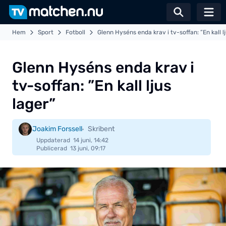
Växla sö
Hem
Sport
Fotboll
Glenn Hyséns enda krav i tv-soffan: ”En kall l
Glenn Hyséns enda krav i
tv-soffan: ”En kall ljus
lager”
Joakim Forssell
Skribent
Uppdaterad
14 juni, 14:42
Publicerad
13 juni, 09:17