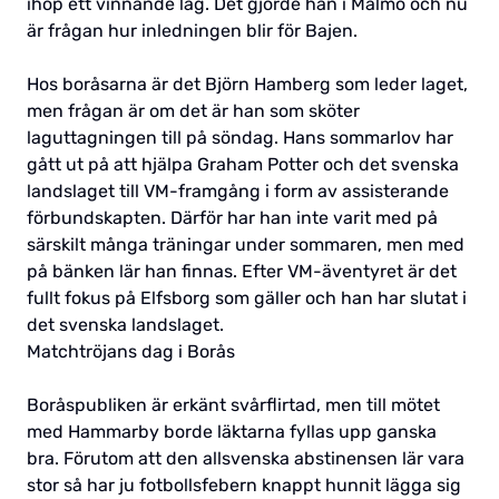
ihop ett vinnande lag. Det gjorde han i Malmö och nu
är frågan hur inledningen blir för Bajen.
Hos boråsarna är det Björn Hamberg som leder laget,
men frågan är om det är han som sköter
laguttagningen till på söndag. Hans sommarlov har
gått ut på att hjälpa Graham Potter och det svenska
landslaget till VM-framgång i form av assisterande
förbundskapten. Därför har han inte varit med på
särskilt många träningar under sommaren, men med
på bänken lär han finnas. Efter VM-äventyret är det
fullt fokus på Elfsborg som gäller och han har slutat i
det svenska landslaget.
Matchtröjans dag i Borås
Boråspubliken är erkänt svårflirtad, men till mötet
med Hammarby borde läktarna fyllas upp ganska
bra. Förutom att den allsvenska abstinensen lär vara
stor så har ju fotbollsfebern knappt hunnit lägga sig