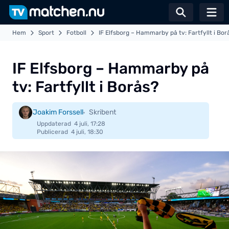
Växla sö
Hem
Sport
Fotboll
IF Elfsborg – Hammarby på tv: Fartfyllt i Bor
IF Elfsborg – Hammarby på
tv: Fartfyllt i Borås?
Joakim Forssell
Skribent
Uppdaterad
4 juli, 17:28
Publicerad
4 juli, 18:30