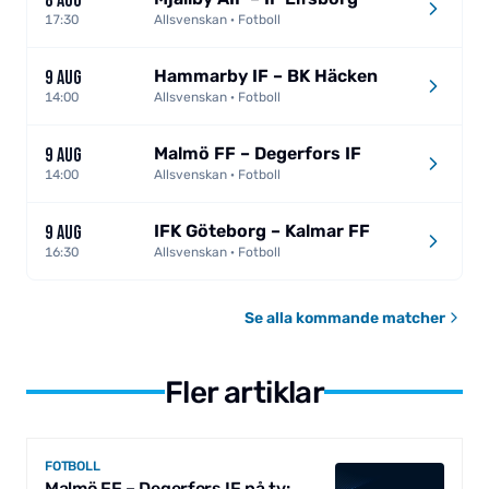
8 AUG
17:30
Allsvenskan · Fotboll
Hammarby IF – BK Häcken
9 AUG
14:00
Allsvenskan · Fotboll
Malmö FF – Degerfors IF
9 AUG
14:00
Allsvenskan · Fotboll
IFK Göteborg – Kalmar FF
9 AUG
16:30
Allsvenskan · Fotboll
Se alla kommande matcher
Fler artiklar
FOTBOLL
Malmö FF – Degerfors IF på tv: