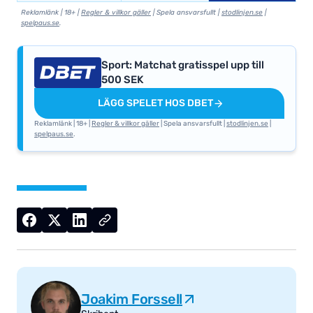
Reklamlänk | 18+ |
Regler & villkor gäller
| Spela ansvarsfullt |
stodlinjen.se
|
spelpaus.se
.
Sport: Matchat gratisspel upp till
500 SEK
LÄGG SPELET HOS DBET
Reklamlänk | 18+ |
Regler & villkor gäller
| Spela ansvarsfullt |
stodlinjen.se
|
spelpaus.se
.
Joakim Forssell