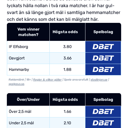
lyckats hålla nollan i två raka matcher. I år har gul-
svart än så länge gjort mål i samtliga hemmamatcher
och det känns som det kan bli målglatt här.
Vem vinner
Högsta odds
Spelbolag
matchen?
IF Elfsborg
3.80
Oavgjort
3.66
Hammarby
1.88
Reklamlänk | 18+ |
Regler & villkor gäller
| Spela ansvarsfullt |
stodlinjen.se
|
spelpaus.se
.
Över/Under
Högsta odds
Spelbolag
Över 2,5 mål
1.66
Under 2,5 mål
2.10