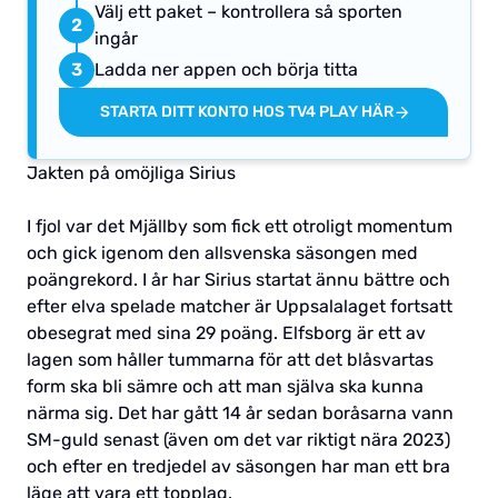
Välj ett paket – kontrollera så sporten
2
ingår
3
Ladda ner appen och börja titta
STARTA DITT KONTO HOS TV4 PLAY HÄR
Jakten på omöjliga Sirius
I fjol var det Mjällby som fick ett otroligt momentum
och gick igenom den allsvenska säsongen med
poängrekord. I år har Sirius startat ännu bättre och
efter elva spelade matcher är Uppsalalaget fortsatt
obesegrat med sina 29 poäng. Elfsborg är ett av
lagen som håller tummarna för att det blåsvartas
form ska bli sämre och att man själva ska kunna
närma sig. Det har gått 14 år sedan boråsarna vann
SM-guld senast (även om det var riktigt nära 2023)
och efter en tredjedel av säsongen har man ett bra
läge att vara ett topplag.