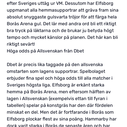
efter Sveriges uttåg ur VM. Dessutom har Elfsborg
uppmanat alla hemmasupportrar att gräva fram sina
absolut snyggaste gulsvarta tröjor för att färga hela
Borås Arena gul. Det lär med andra ord bli ett riktigt
bra tryck på läktarna och de brukar ju betyda högt
tempo och mycket känslor på planen. Det här kan bli
riktigt sevärt!
Höga odds på Allsvenskan från Dbet
Dbet är precis lika taggade på den allsvenska
omstarten som lagens supportrar. Spelbolaget
erbjuder fina spel och höga odds till alla matcher i
Sveriges högsta liga. Elfsborg är erkänt starka
hemma på Borås Arena, men eftersom hälften av
lagen i Allsvenskan (exempelvis ettan till fyran i
tabellen) spelar på konstgräs har den där fördelen
minskat en del. Men det är fortfarande i Borås som
Elfsborg plockar flest av sina poäng. Hammarby har
dock varit starka i Borås de senaste åren och har