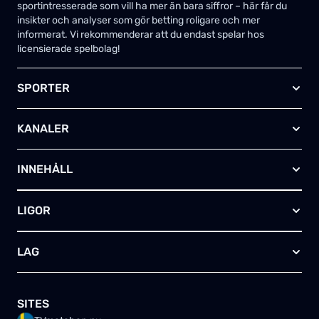
sportintresserade som vill ha mer än bara siffror – här får du
insikter och analyser som gör betting roligare och mer
informerat. Vi rekommenderar att du endast spelar hos
licensierade spelbolag!
SPORTER
Fotboll
KANALER
Ishockey
Amerikansk fotboll
Viaplay SE
Basket
INNEHÅLL
TV4 Play Sport Total
Handboll
Kanal 5
Om oss
Rugby
HBO Max (SE)
LIGOR
Kontakta oss
Innebandy
Alla kanaler
Annonsera
Futsal
EFL-cupen
Skapa egen TV-tablå
LAG
Bandy
Championship
Telia – paket & erbjudanden
Friidrott
FA-cupen
Arsenal FC
Skriv för oss
Tennis
Premier League
Manchester City
SITES
Golf
Champions League
Liverpool FC