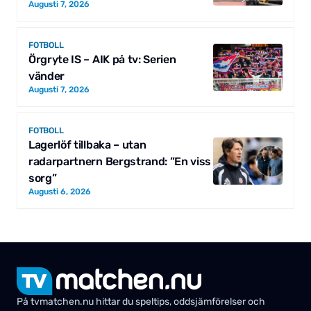
Augusti 7, 2026
FOTBOLL
Örgryte IS – AIK på tv: Serien
vänder
Augusti 7, 2026
FOTBOLL
Lagerlöf tillbaka – utan
radarpartnern Bergstrand: ”En viss
sorg”
Augusti 6, 2026
På tvmatchen.nu hittar du speltips, oddsjämförelser och