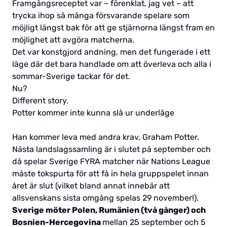
Framgångsreceptet var – förenklat, jag vet – att
trycka ihop så många försvarande spelare som
möjligt längst bak för att ge stjärnorna längst fram en
möjlighet att avgöra matcherna.
Det var konstgjord andning, men det fungerade i ett
läge där det bara handlade om att överleva och alla i
sommar-Sverige tackar för det.
Nu?
Different story.
Potter kommer inte kunna slå ur underläge
Han kommer leva med andra krav, Graham Potter.
Nästa landslagssamling är i slutet på september och
då spelar Sverige FYRA matcher när Nations League
måste tokspurta för att få in hela gruppspelet innan
året är slut (vilket bland annat innebär att
allsvenskans sista omgång spelas 29 november!).
Sverige möter Polen, Rumänien (två gånger) och
Bosnien-Hercegovina
mellan 25 september och 5