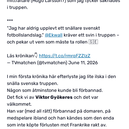
mittfältare (Hugo Larsson?) som jag tycker saknades
i truppen.
***
"Jag har aldrig upplevt ett snällare svenskt
fotbollslandslag."
@Ekwall
kräver ett svin i truppen –
och pekar ut vem som måste ta rollen 🇸🇪
Läs krönikan👇
https://t.co/rmrqFZZlzZ
— TVmatchen (@tvmatchen)
June 11, 2026
I min första krönika här efterlyste jag lite ilska i den
snälla svenska truppen.
Någon som åtminstone kunde bli förbannad.
Det fick vi av
Viktor Gyökeres
och det var
välkommet.
Han var (med all rätt) förbannad på domaren, på
medspelare ibland och han kändes som den enda
som inte köpte förlusten mot Frankrike rakt av.