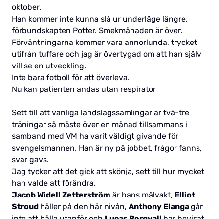
oktober.
Han kommer inte kunna slå ur underläge längre,
förbundskapten Potter. Smekmånaden är över.
Förväntningarna kommer vara annorlunda, trycket
utifrån tuffare och jag är övertygad om att han själv
vill se en utveckling.
Inte bara fotboll för att överleva.
Nu kan patienten andas utan respirator
Sett till att vanliga landslagssamlingar är två-tre
träningar så måste över en månad tillsammans i
samband med VM ha varit väldigt givande för
svengelsmannen. Han är ny på jobbet, frågor fanns,
svar gavs.
Jag tycker att det gick att skönja, sett till hur mycket
han valde att förändra.
Jacob Widell Zetterström
är hans målvakt,
Elliot
Stroud
håller på den här nivån,
Anthony Elanga
går
inte att hålla utanför och
Lucas Bergvall
har bevisat