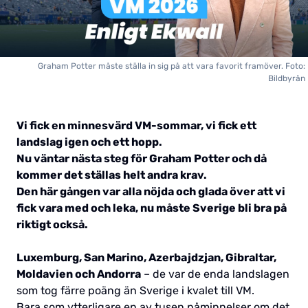
Graham Potter måste ställa in sig på att vara favorit framöver. Foto:
Bildbyrån
Vi fick en minnesvärd VM-sommar, vi fick ett
landslag igen och ett hopp.
Nu väntar nästa steg för Graham Potter och då
kommer det ställas helt andra krav.
Den här gången var alla nöjda och glada över att vi
fick vara med och leka, nu måste Sverige bli bra på
riktigt också.
Luxemburg, San Marino, Azerbajdzjan, Gibraltar,
Moldavien och Andorra
– de var de enda landslagen
som tog färre poäng än Sverige i kvalet till VM.
Bara som ytterligare en av tusen påminnelser om det