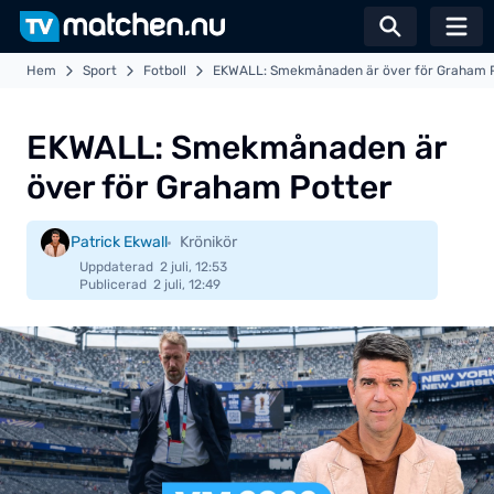
Växla sö
Hem
Sport
Fotboll
EKWALL: Smekmånaden är över för Graham 
EKWALL: Smekmånaden är
över för Graham Potter
Patrick Ekwall
Krönikör
Uppdaterad
2 juli, 12:53
Publicerad
2 juli, 12:49