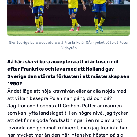
Ska Sverige bara acceptera att Frankrike är SÅ mycket bättre? Foto:
Bildbyrån
Så här: ska vi bara acceptera att vi är tusen mil
efter Frankrike och leva med att Holland gav
Sverige den största förlusten i ett mästerskap sen
1950?
Är det läge att höja kravnivån eller är alla nöjda med
att vi kan besegra Polen nån gång då och då?
Jag tror och hoppas att Graham Potter är mannen
som kan lyfta landslaget till en högre nivå, jag tycker
att det finns goda förutsättningar i en mix av ungt
lovande och gammalt rutinerat, men jag tror inte han
har mycket mer än den här intensiva hösten på sig