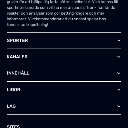
guider för att hjälpa dig fatta bättre spelbeslut. Vi riktar oss till
sportintresserade som vill ha mer än bara siffror – här får du
insikter och analyser som gör betting roligare och mer
informerat. Vi rekommenderar att du endast spelar hos
licensierade spelbolag!
SPORTER
Fotboll
KANALER
Ishockey
Amerikansk fotboll
Viaplay SE
Basket
INNEHÅLL
TV4 Play Sport Total
Handboll
Kanal 5
Om oss
Rugby
HBO Max (SE)
LIGOR
Kontakta oss
Innebandy
Alla kanaler
Annonsera
Futsal
EFL-cupen
Skapa egen TV-tablå
LAG
Bandy
Championship
Telia – paket & erbjudanden
Friidrott
FA-cupen
Arsenal FC
Skriv för oss
Tennis
Premier League
Manchester City
SITES
Golf