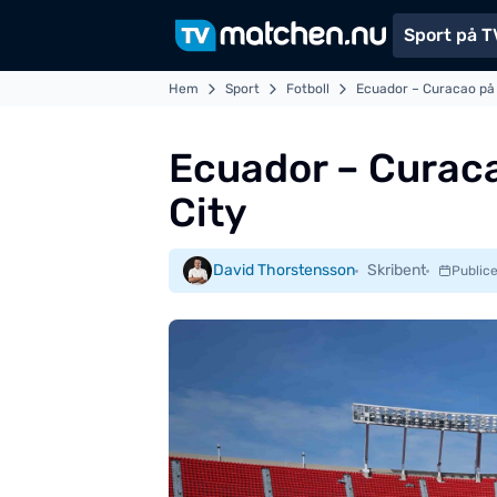
Sport på T
Hem
Sport
Fotboll
Ecuador – Curacao på 
Ecuador – Curaca
City
David Thorstensson
Skribent
Public