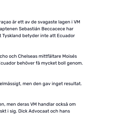
raçao är ett av de svagaste lagen i VM
skaptenen Sebastián Beccacece har
t Tyskland betyder inte att Ecuador
acho och Chelseas mittfältare Moisés
 Ecuador behöver få mycket boll genom.
pelmässigt, men den gav inget resultat.
den, men deras VM handlar också om
skt i sig. Dick Advocaat och hans