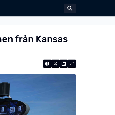
Växla sökformul
hen från Kansas