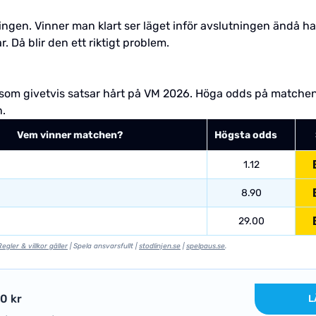
eringen. Vinner man klart ser läget inför avslutningen ändå
. Då blir den ett riktigt problem.
e som givetvis satsar hårt på VM 2026. Höga odds på matchen
n.
Vem vinner matchen?
Högsta odds
1.12
8.90
29.00
Regler & villkor gäller
| Spela ansvarsfullt |
stodlinjen.se
|
spelpaus.se
.
50 kr
L