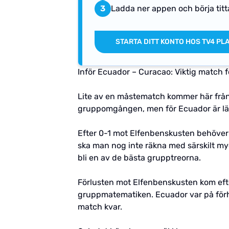
3
Ladda ner appen och börja titt
STARTA DITT KONTO HOS TV4 PL
Inför Ecuador – Curacao: Viktig match f
Lite av en måstematch kommer här från 
gruppomgången, men för Ecuador är lä
Efter 0-1 mot Elfenbenskusten behöver 
ska man nog inte räkna med särskilt my
bli en av de bästa grupptreorna.
Förlusten mot Elfenbenskusten kom efter 
gruppmatematiken. Ecuador var på förh
match kvar.