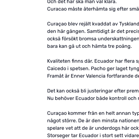
Och det här ska man väl klara.
Curacao måste återhämta sig efter smä
Curaçao blev rejält kvaddat av Tyskland
den här gången. Samtidigt är det prec
också försökt bromsa underskattningen.
bara kan gå ut och hämta tre poäng.
Kvaliteten finns där. Ecuador har flera
Caicedo i spetsen. Pacho ger laget tyn
Framåt är Enner Valencia fortfarande d
Det kan också bli justeringar efter pre
Nu behöver Ecuador både kontroll och m
Curaçao kommer från en helt annan typ
något större. De är den minsta natione
spelare vet att de är underdogs här oc
Storseger tar Ecuador i stort sett vidare 