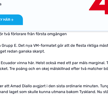
a
AY HÄR
ör två förlorare från första omgången
Grupp E. Det nya VM-formatet gör att de flesta riktiga måst
get redan ganska skarpt.
Ecuador vinna här. Helst också med ett par måls marginal. 
cket. Tre poäng och en okej målskillnad efter två matcher b
att Amad Diallo avgjort i den sista ordinarie minuten. Tungt,
and laget som skulle kunna utmana bakom Tyskland. Nu stå