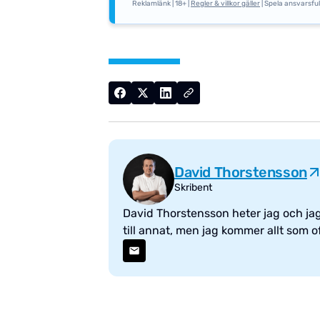
Reklamlänk | 18+ |
Regler & villkor gäller
| Spela ansvarsfull
David Thorstensson
Skribent
David Thorstensson heter jag och jag 
till annat, men jag kommer allt som ofta