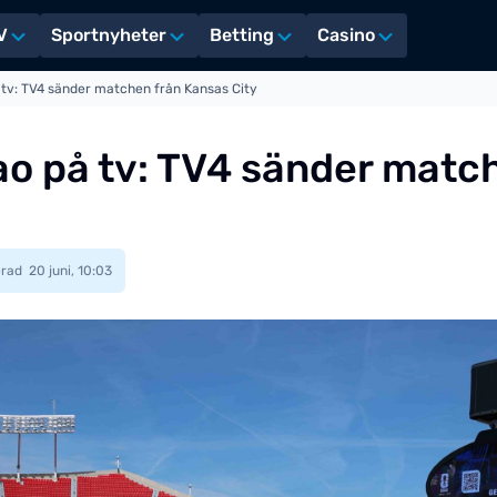
V
Sportnyheter
Betting
Casino
tv: TV4 sänder matchen från Kansas City
o på tv: TV4 sänder matc
erad
20 juni, 10:03