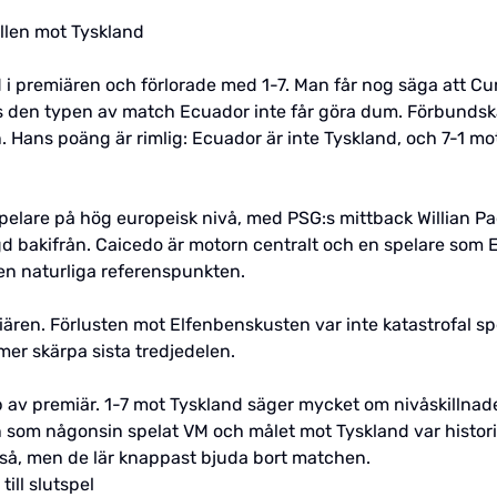
llen mot Tyskland
 i premiären och förlorade med 1-7. Man får nog säga att Cu
is den typen av match Ecuador inte får göra dum. Förbund
 Hans poäng är rimlig: Ecuador är inte Tyskland, och 7-1 mo
 spelare på hög europeisk nivå, med PSG:s mittback Willian P
gd bakifrån. Caicedo är motorn centralt och en spelare som
en naturliga referenspunkten.
miären. Förlusten mot Elfenbenskusten var inte katastrofal s
er skärpa sista tredjedelen.
 av premiär. 1-7 mot Tyskland säger mycket om nivåskillna
n som någonsin spelat VM och målet mot Tyskland var histori
kså, men de lär knappast bjuda bort matchen.
till slutspel