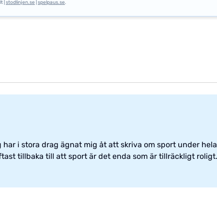
t |
stodlinjen.se
|
spelpaus.se
.
har i stora drag ägnat mig åt att skriva om sport under hela 
st tillbaka till att sport är det enda som är tillräckligt roligt