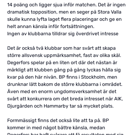
14 poäng och ligger sjua inför matchen. Det är ingen
dramatisk topposition, men en seger på Stora Valla
skulle kunna lyfta laget flera placeringar och ge en
helt annan känsla inför fortsättningen.
Ingen av klubbarna tilldrar sig överdrivet intresse
Det är också två klubbar som har svårt att skapa
större allsvensk uppmärksamhet, fast av olika skäl.
Degerfors spelar på en liten ort där det nästan är
märkligt att klubben gång på gång lyckas hålla sig
kvar på den här nivån. BP finns i Stockholm, men
drunknar lätt bakom de större klubbarna i området.
Även med en enorm ungdomsverksamhet är det
svårt att konkurrera om det breda intresset när AIK,
Djurgården och Hammarby tar så mycket plats.
Formmässigt finns det också lite att ta på. BP
kommer in med något bättre känsla, medan
Degerfors har haft svårare att få resultaten med sig