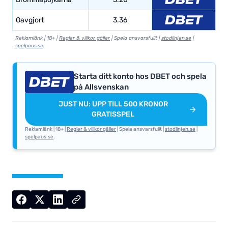
Oavgjort
3.36
Reklamlänk | 18+ |
Regler & villkor gäller
| Spela ansvarsfullt |
stodlinjen.se
|
spelpaus.se
.
Starta ditt konto hos DBET och spela
på Allsvenskan
JUST NU: UPP TILL 500 KRONOR
GRATISSPEL
Reklamlänk | 18+ |
Regler & villkor gäller
| Spela ansvarsfullt |
stodlinjen.se
|
spelpaus.se
.