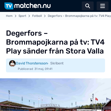
Växla sö
Hem
Sport
Fotboll
Degerfors – Brommapojkarna på tv: TV4 Play 
Degerfors –
Brommapojkarna på tv: TV4
Play sänder från Stora Valla
David Thorstensson
Skribent
Publicerad
31 maj, 09:41