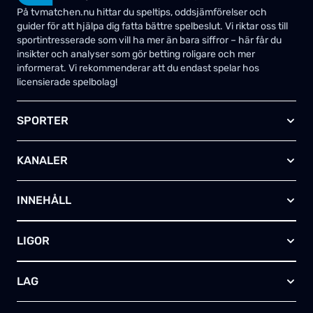
På tvmatchen.nu hittar du speltips, oddsjämförelser och
guider för att hjälpa dig fatta bättre spelbeslut. Vi riktar oss till
sportintresserade som vill ha mer än bara siffror – här får du
insikter och analyser som gör betting roligare och mer
informerat. Vi rekommenderar att du endast spelar hos
licensierade spelbolag!
SPORTER
Fotboll
KANALER
Ishockey
Amerikansk fotboll
Viaplay SE
Basket
INNEHÅLL
TV4 Play Sport Total
Handboll
Kanal 5
Om oss
Rugby
HBO Max (SE)
LIGOR
Kontakta oss
Innebandy
Alla kanaler
Annonsera
Futsal
EFL-cupen
Skapa egen TV-tablå
LAG
Bandy
Championship
Telia – paket & erbjudanden
Friidrott
FA-cupen
Arsenal FC