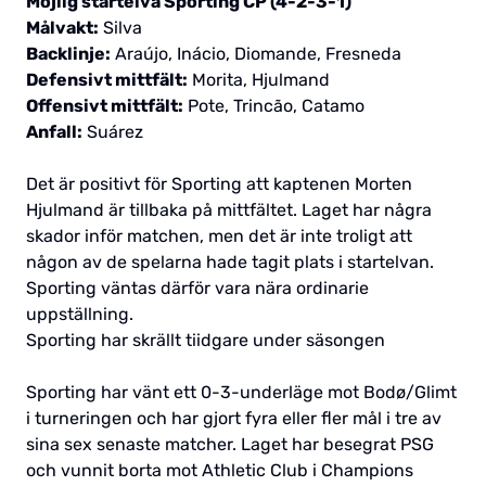
Möjlig startelva Sporting CP (4-2-3-1)
Målvakt:
Silva
Backlinje:
Araújo, Inácio, Diomande, Fresneda
Defensivt mittfält:
Morita, Hjulmand
Offensivt mittfält:
Pote, Trincão, Catamo
Anfall:
Suárez
Det är positivt för Sporting att kaptenen Morten
Hjulmand är tillbaka på mittfältet. Laget har några
skador inför matchen, men det är inte troligt att
någon av de spelarna hade tagit plats i startelvan.
Sporting väntas därför vara nära ordinarie
uppställning.
Sporting har skrällt tiidgare under säsongen
Sporting har vänt ett 0-3-underläge mot Bodø/Glimt
i turneringen och har gjort fyra eller fler mål i tre av
sina sex senaste matcher. Laget har besegrat PSG
och vunnit borta mot Athletic Club i Champions