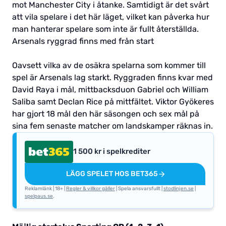
mot Manchester City i åtanke. Samtidigt är det svårt
att vila spelare i det här läget, vilket kan påverka hur
man hanterar spelare som inte är fullt återställda.
Arsenals ryggrad finns med från start
Oavsett vilka av de osäkra spelarna som kommer till
spel är Arsenals lag starkt. Ryggraden finns kvar med
David Raya i mål, mittbacksduon Gabriel och William
Saliba samt Declan Rice på mittfältet. Viktor Gyökeres
har gjort 18 mål den här säsongen och sex mål på
sina fem senaste matcher om landskamper räknas in.
1 500 kr i spelkrediter
LÄGG SPELET HOS BET365
Reklamlänk | 18+ |
Regler & villkor gäller
| Spela ansvarsfullt |
stodlinjen.se
|
spelpaus.se
.