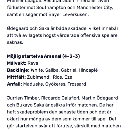
Premier League. Resultatraden innehåller även
förluster mot Southampton och Manchester City,
samt en seger mot Bayer Leverkusen.
Ødegaard och Saka är båda skadade, vilket innebär
att två av lagets högst värderade offensiva spelare
saknas.
Möjlig startelva Arsenal (4-3-3)
Målvakt:
Raya
Backlinje:
White, Saliba, Gabriel, Hincapié
Mittfält:
Zubimendi, Rice, Eze
Anfall:
Madueke, Gyökeres, Trossard
Jurrien Timber, Riccardo Calafiori, Martin Ödegaard
och Bukayo Saka är osäkra inför matchen. De har
haft skadeproblem den senaste tiden och det är
oklart hur många av dem som kommer till spel. Det
gör startelvan svår att förutse, särskilt med matchen