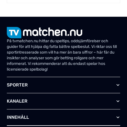
På tvmatchen.nu hittar du speltips, oddsjämförelser och
guider för att hjälpa dig fatta bättre spelbeslut. Vi riktar oss till
sportintresserade som vill ha mer än bara siffror – här får du
insikter och analyser som gör betting roligare och mer
informerat. Vi rekommenderar att du endast spelar hos
licensierade spelbolag!
SPORTER
Fotboll
KANALER
Ishockey
Amerikansk fotboll
Viaplay SE
Basket
INNEHÅLL
TV4 Play Sport Total
Handboll
Kanal 5