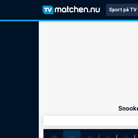
Sport på TV
Snooke
08
09
10
11
12