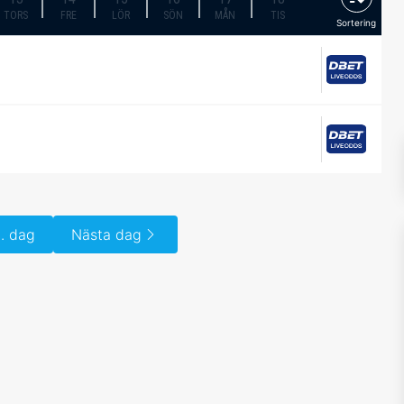
TORS
FRE
LÖR
SÖN
MÅN
TIS
Sortering
. dag
Nästa dag