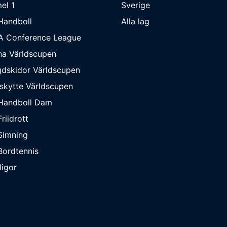
el 1
Sverige
Handboll
Alla lag
A Conference League
na Världscupen
dskidor Världscupen
skytte Världscupen
Handboll Dam
riidrott
Simning
ordtennis
ligor