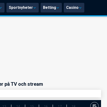
Sportnyheter
Betting
Casino
r på TV och stream
13
14
15
16
17
18