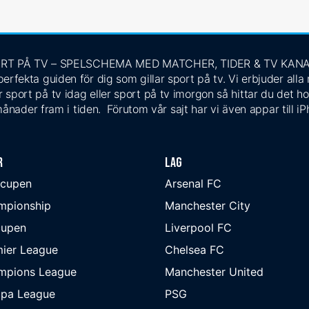
RT PÅ TV – SPELSCHEMA MED MATCHER, TIDER & TV KAN
rfekta guiden för dig som gillar sport på tv. Vi erbjuder alla
 sport på tv idag eller sport på tv imorgon så hittar du det ho
ånader fram i tiden. Förutom vår sajt har vi även appar till i
r
Lag
-cupen
Arsenal FC
mpionship
Manchester City
cupen
Liverpool FC
ier League
Chelsea FC
mpions League
Manchester United
opa League
PSG