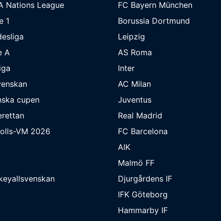
A Nations League
FC Bayern München
e 1
Borussia Dortmund
esliga
Leipzig
e A
AS Roma
iga
Inter
venskan
AC Milan
nska cupen
Juventus
rettan
Real Madrid
bolls-VM 2026
FC Barcelona
AIK
Malmö FF
keyallsvenskan
Djurgårdens IF
IFK Göteborg
Hammarby IF