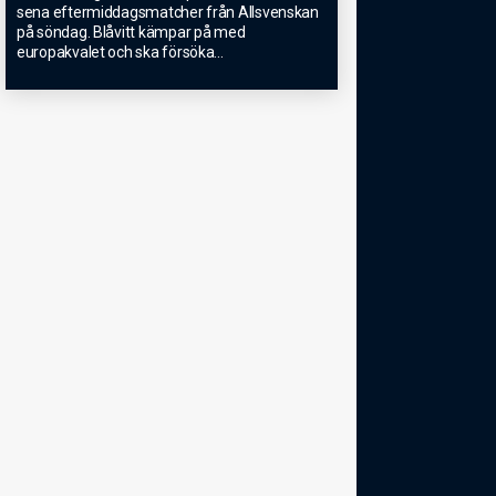
sena eftermiddagsmatcher från Allsvenskan
på söndag. Blåvitt kämpar på med
europakvalet och ska försöka
...