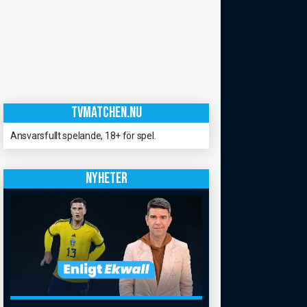
TVMATCHEN.NU
Ansvarsfullt spelande, 18+ för spel.
NYHETER