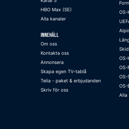
Kanal 5
Form
HBO Max (SE)
OS-
Alla kanaler
UEF
Alpi
Innehåll
Läng
Om oss
Skid
Kontakta oss
OS-
Annonsera
OS-F
Skapa egen TV-tablå
OS-
Telia - paket & erbjudanden
OS-B
Skriv för oss
Alla 