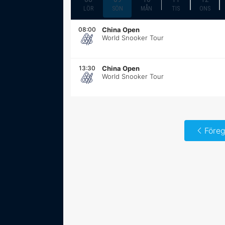
LÖR
SÖN
MÅN
TIS
ONS
08:00
China Open
World Snooker Tour
13:30
China Open
World Snooker Tour
Föreg