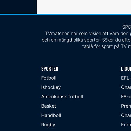
SPO
TVmatchen har som vision att vara den pe
och en mängd olika sporter. Söker du efter
tablå för sport på TV m
Sporter
Ligo
Fotboll
EFL
Ishockey
Cha
Amerikansk fotboll
FA-
Basket
Prem
Handboll
Cha
Rugby
Eur