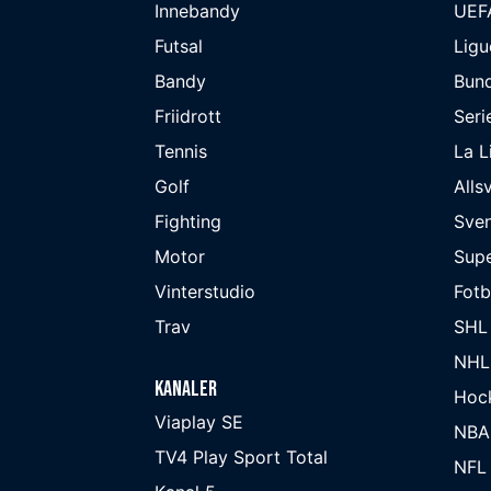
Innebandy
UEF
Futsal
Ligu
Bandy
Bund
Friidrott
Seri
Tennis
La L
Golf
Alls
Fighting
Sve
Motor
Supe
Vinterstudio
Fot
Trav
SHL
NHL
Kanaler
Hoc
Viaplay SE
NBA
TV4 Play Sport Total
NFL