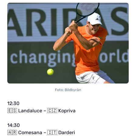
Foto: Bildbyrån
12:30
🇪🇸 Landaluce – 🇨🇿 Kopriva
14:30
🇦🇷 Comesana – 🇮🇹 Darderi