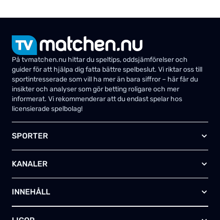
På tvmatchen.nu hittar du speltips, oddsjämförelser och
guider för att hjälpa dig fatta bättre spelbeslut. Vi riktar oss till
sportintresserade som vill ha mer än bara siffror – här får du
insikter och analyser som gör betting roligare och mer
informerat. Vi rekommenderar att du endast spelar hos
licensierade spelbolag!
SPORTER
Fotboll
KANALER
Ishockey
Amerikansk fotboll
Viaplay SE
Basket
INNEHÅLL
TV4 Play Sport Total
Handboll
Kanal 5
Om oss
Rugby
HBO Max (SE)