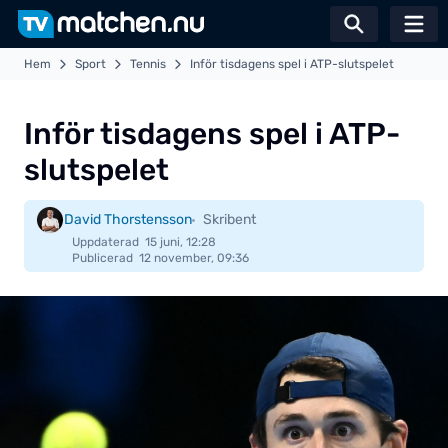
Växla sö
Hem
Sport
Tennis
Inför tisdagens spel i ATP-slutspelet
Inför tisdagens spel i ATP-
slutspelet
David Thorstensson
Skribent
Uppdaterad
15 juni, 12:28
Publicerad
12 november, 09:36