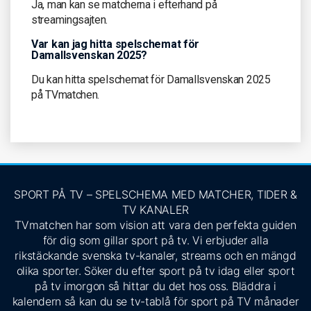
Ja, man kan se matcherna i efterhand på
streamingsajten.
Var kan jag hitta spelschemat för
Damallsvenskan 2025?
Du kan hitta spelschemat för Damallsvenskan 2025
på TVmatchen.
SPORT PÅ TV – SPELSCHEMA MED MATCHER, TIDER &
TV KANALER
TVmatchen har som vision att vara den perfekta guiden
för dig som gillar sport på tv. Vi erbjuder alla
rikstäckande svenska tv-kanaler, streams och en mängd
olika sporter. Söker du efter sport på tv idag eller sport
på tv imorgon så hittar du det hos oss. Bläddra i
kalendern så kan du se tv-tablå för sport på TV månader