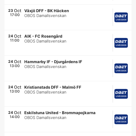
Oct
23
Växjö DFF
-
BK Häcken
17:00
OBOS Damallsvenskan
Oct
24
AIK
-
FC Rosengård
11:00
OBOS Damallsvenskan
Oct
24
Hammarby IF
-
Djurgårdens IF
13:00
OBOS Damallsvenskan
Oct
24
Kristianstads DFF
-
Malmö FF
13:00
OBOS Damallsvenskan
Oct
24
Eskilstuna United
-
Brommapojkarna
14:00
OBOS Damallsvenskan