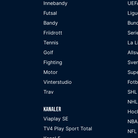
Innebandy
UEF
Futsal
Ligu
Bandy
Bund
Friidrott
Seri
Tennis
La L
Golf
Alls
Fighting
Sve
Motor
Supe
Vinterstudio
Fot
Trav
SHL
NHL
Kanaler
Hoc
Viaplay SE
NBA
TV4 Play Sport Total
NFL