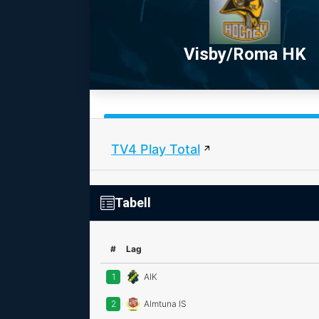
Visby/Roma HK
TV4 Play Total
Tabell
#
Lag
1
AIK
2
Almtuna IS