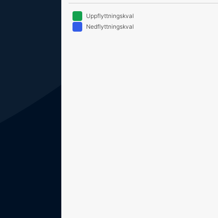
Uppflyttningskval
Nedflyttningskval