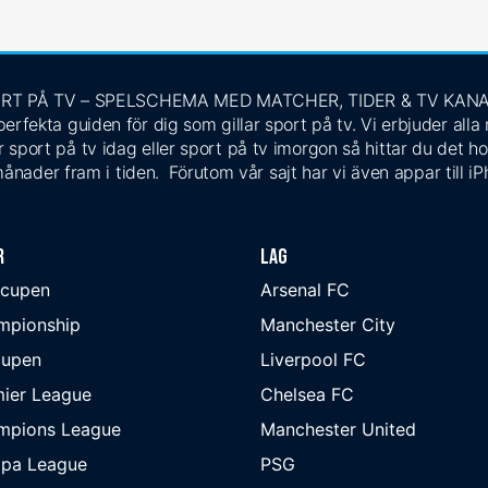
RT PÅ TV – SPELSCHEMA MED MATCHER, TIDER & TV KAN
rfekta guiden för dig som gillar sport på tv. Vi erbjuder alla
 sport på tv idag eller sport på tv imorgon så hittar du det ho
ånader fram i tiden. Förutom vår sajt har vi även appar till i
r
Lag
-cupen
Arsenal FC
mpionship
Manchester City
cupen
Liverpool FC
ier League
Chelsea FC
mpions League
Manchester United
opa League
PSG