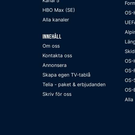
Kanal 5
Form
HBO Max (SE)
OS-
Alla kanaler
UEF
Alpi
Innehåll
Läng
Om oss
Skid
Kontakta oss
OS-
Annonsera
OS-F
Skapa egen TV-tablå
OS-
Telia - paket & erbjudanden
OS-B
Skriv för oss
Alla 