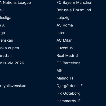
A Nations League
FC Bayern München
e 1
Borussia Dortmund
esliga
Leipzig
e A
AS Roma
iga
Inter
venskan
AC Milan
nska cupen
Juventus
rettan
Real Madrid
bolls-VM 2026
FC Barcelona
AIK
Malmö FF
keyallsvenskan
Djurgårdens IF
IFK Göteborg
Hammarby IF