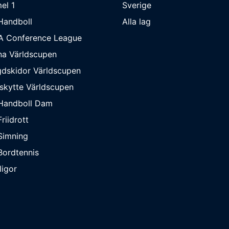
el 1
Sverige
Handboll
Alla lag
A Conference League
na Världscupen
dskidor Världscupen
skytte Världscupen
Handboll Dam
riidrott
Simning
ordtennis
ligor