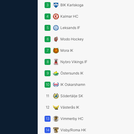
3
BIK Karlskoga
4
Kalmar HC
5
Leksands IF
6
Modo Hockey
7
Mora IK
8
Nybro Vikings IF
9
Östersunds IK
10
IK Oskarshamn
11
Södertälje SK
12
Västerås IK
13
Vimmerby HC
14
Visby/Roma HK