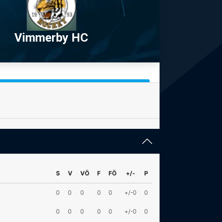
Vimmerby HC
S
V
VÖ
F
FÖ
+/-
P
0
0
0
0
0
+/-0
0
0
0
0
0
0
+/-0
0