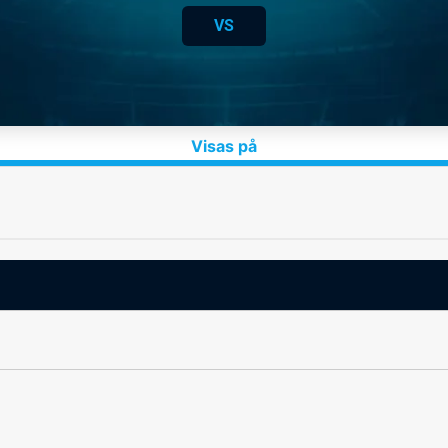
VS
Visas på