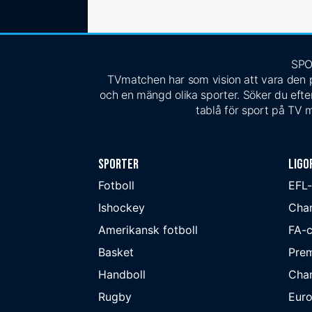
SPO
TVmatchen har som vision att vara den pe
och en mängd olika sporter. Söker du efter
tablå för sport på TV m
Sporter
Ligo
Fotboll
EFL
Ishockey
Cha
Amerikansk fotboll
FA-
Basket
Prem
Handboll
Cha
Rugby
Eur