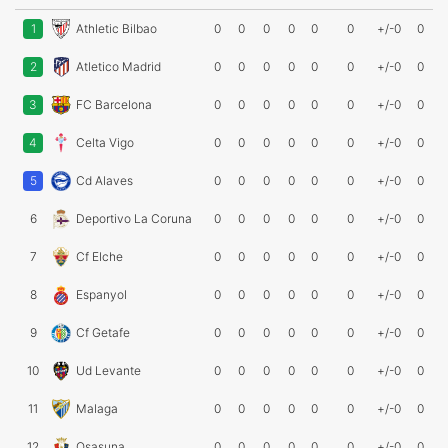
1
Athletic Bilbao
0
0
0
0
0
0
+/-0
0
2
Atletico Madrid
0
0
0
0
0
0
+/-0
0
3
FC Barcelona
0
0
0
0
0
0
+/-0
0
4
Celta Vigo
0
0
0
0
0
0
+/-0
0
5
Cd Alaves
0
0
0
0
0
0
+/-0
0
6
Deportivo La Coruna
0
0
0
0
0
0
+/-0
0
7
Cf Elche
0
0
0
0
0
0
+/-0
0
8
Espanyol
0
0
0
0
0
0
+/-0
0
9
Cf Getafe
0
0
0
0
0
0
+/-0
0
10
Ud Levante
0
0
0
0
0
0
+/-0
0
11
Malaga
0
0
0
0
0
0
+/-0
0
12
Osasuna
0
0
0
0
0
0
+/-0
0