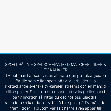
SPORT PÅ TV – SPELSCHEMA MED MATCHER, TIDER &
TV KANALER
TVmatchen har som vision att vara den perfekta guiden
för dig som gillar sport på tv. Vi erbjuder alla
rikstäckande svenska tv-kanaler, streams och en mängd
olika sporter. Söker du efter sport på tv idag eller sport
på tv imorgon så hittar du det hos oss. Bläddra i
kalendern så kan du se tv-tablå för sport på TV månader
fram i tiden. Förutom vår sajt har vi även appar till