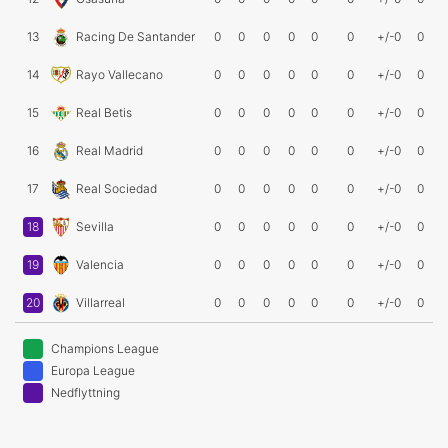
13
Racing De Santander
0
0
0
0
0
0
+/-0
0
14
Rayo Vallecano
0
0
0
0
0
0
+/-0
0
15
Real Betis
0
0
0
0
0
0
+/-0
0
16
Real Madrid
0
0
0
0
0
0
+/-0
0
17
Real Sociedad
0
0
0
0
0
0
+/-0
0
18
Sevilla
0
0
0
0
0
0
+/-0
0
19
Valencia
0
0
0
0
0
0
+/-0
0
20
Villarreal
0
0
0
0
0
0
+/-0
0
Champions League
Europa League
Nedflyttning