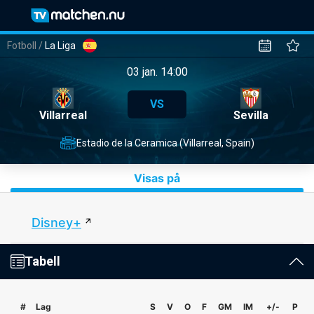
Fotboll
/
La Liga
03 jan. 14:00
VS
Villarreal
Sevilla
Estadio de la Ceramica (Villarreal, Spain)
Visas på
Disney+
Tabell
#
Lag
S
V
O
F
GM
IM
+/-
P