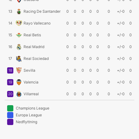
13
Racing De Santander
0
0
0
0
0
0
+/-0
0
14
Rayo Vallecano
0
0
0
0
0
0
+/-0
0
15
Real Betis
0
0
0
0
0
0
+/-0
0
16
Real Madrid
0
0
0
0
0
0
+/-0
0
17
Real Sociedad
0
0
0
0
0
0
+/-0
0
18
Sevilla
0
0
0
0
0
0
+/-0
0
19
Valencia
0
0
0
0
0
0
+/-0
0
20
Villarreal
0
0
0
0
0
0
+/-0
0
Champions League
Europa League
Nedflyttning