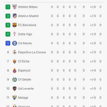
1
Athletic Bilbao
0
0
0
0
0
0
+/-0
0
2
Atletico Madrid
0
0
0
0
0
0
+/-0
0
3
FC Barcelona
0
0
0
0
0
0
+/-0
0
4
Celta Vigo
0
0
0
0
0
0
+/-0
0
5
Cd Alaves
0
0
0
0
0
0
+/-0
0
6
Deportivo La Coruna
0
0
0
0
0
0
+/-0
0
7
Cf Elche
0
0
0
0
0
0
+/-0
0
8
Espanyol
0
0
0
0
0
0
+/-0
0
9
Cf Getafe
0
0
0
0
0
0
+/-0
0
10
Ud Levante
0
0
0
0
0
0
+/-0
0
11
Malaga
0
0
0
0
0
0
+/-0
0
12
Osasuna
0
0
0
0
0
0
+/-0
0