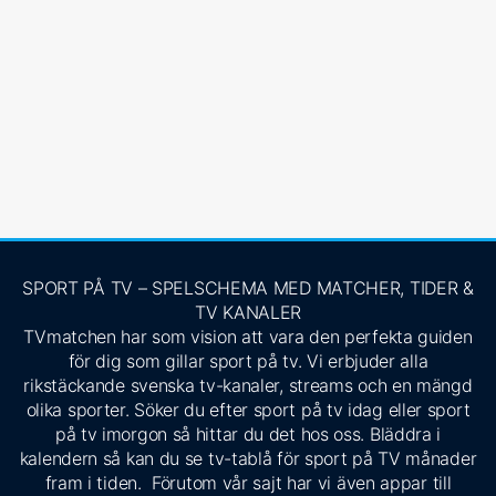
SPORT PÅ TV – SPELSCHEMA MED MATCHER, TIDER &
TV KANALER
TVmatchen har som vision att vara den perfekta guiden
för dig som gillar sport på tv. Vi erbjuder alla
rikstäckande svenska tv-kanaler, streams och en mängd
olika sporter. Söker du efter sport på tv idag eller sport
på tv imorgon så hittar du det hos oss. Bläddra i
kalendern så kan du se tv-tablå för sport på TV månader
fram i tiden. Förutom vår sajt har vi även appar till