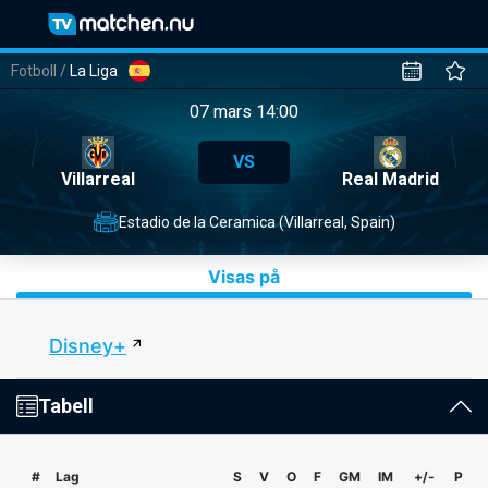
Fotboll
/
La Liga
07 mars 14:00
VS
Villarreal
Real Madrid
Estadio de la Ceramica (Villarreal, Spain)
Visas på
Disney+
Tabell
#
Lag
S
V
O
F
GM
IM
+/-
P