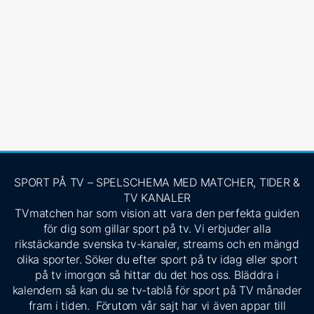
SPORT PÅ TV – SPELSCHEMA MED MATCHER, TIDER &
TV KANALER
TVmatchen har som vision att vara den perfekta guiden
för dig som gillar sport på tv. Vi erbjuder alla
rikstäckande svenska tv-kanaler, streams och en mängd
olika sporter. Söker du efter sport på tv idag eller sport
på tv imorgon så hittar du det hos oss. Bläddra i
kalendern så kan du se tv-tablå för sport på TV månader
fram i tiden. Förutom vår sajt har vi även appar till