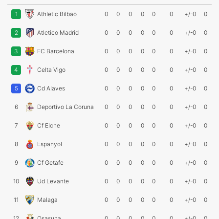
1
Athletic Bilbao
0
0
0
0
0
0
+/-0
0
2
Atletico Madrid
0
0
0
0
0
0
+/-0
0
3
FC Barcelona
0
0
0
0
0
0
+/-0
0
4
Celta Vigo
0
0
0
0
0
0
+/-0
0
5
Cd Alaves
0
0
0
0
0
0
+/-0
0
6
Deportivo La Coruna
0
0
0
0
0
0
+/-0
0
7
Cf Elche
0
0
0
0
0
0
+/-0
0
8
Espanyol
0
0
0
0
0
0
+/-0
0
9
Cf Getafe
0
0
0
0
0
0
+/-0
0
10
Ud Levante
0
0
0
0
0
0
+/-0
0
11
Malaga
0
0
0
0
0
0
+/-0
0
12
Osasuna
0
0
0
0
0
0
+/-0
0