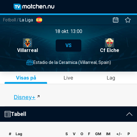
Fotboll
/
La Liga
18 okt. 13:00
VS
Villarreal
Cf Elche
Estadio de la Ceramica (Villarreal, Spain)
Visas på
Live
Lag
Disney+
Tabell
#
Lag
S
V
O
F
GM
IM
+/-
P