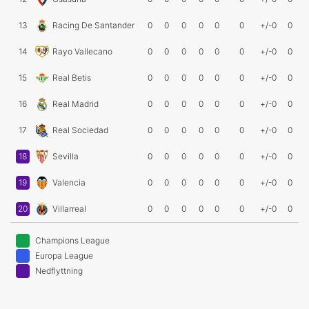
13
Racing De Santander
0
0
0
0
0
0
+/-0
0
14
Rayo Vallecano
0
0
0
0
0
0
+/-0
0
15
Real Betis
0
0
0
0
0
0
+/-0
0
16
Real Madrid
0
0
0
0
0
0
+/-0
0
17
Real Sociedad
0
0
0
0
0
0
+/-0
0
18
Sevilla
0
0
0
0
0
0
+/-0
0
19
Valencia
0
0
0
0
0
0
+/-0
0
20
Villarreal
0
0
0
0
0
0
+/-0
0
Champions League
Europa League
Nedflyttning