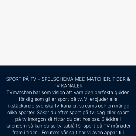
SPORT PÅ TV – SPELSCHEMA MED MATCHER, TIDER &
TV KANALER
TVmatchen har som vision att vara den perfekta guiden
för dig som gillar sport på tv. Vi erbjuder alla
rikstäckande svenska tv-kanaler, streams och en mängd
olika sporter. Söker du efter sport på tv idag eller sport
på tv imorgon så hittar du det hos oss. Bläddra i
kalendern så kan du se tv-tablå för sport på TV månader
fram i tiden. Förutom vår sajt har vi även appar till