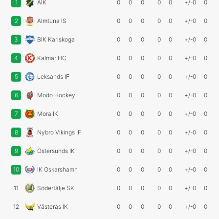
1
AIK
0
0
0
0
0
+/-0
0
2
Almtuna IS
0
0
0
0
0
+/-0
0
3
BIK Karlskoga
0
0
0
0
0
+/-0
0
4
Kalmar HC
0
0
0
0
0
+/-0
0
5
Leksands IF
0
0
0
0
0
+/-0
0
6
Modo Hockey
0
0
0
0
0
+/-0
0
7
Mora IK
0
0
0
0
0
+/-0
0
8
Nybro Vikings IF
0
0
0
0
0
+/-0
0
9
Östersunds IK
0
0
0
0
0
+/-0
0
10
IK Oskarshamn
0
0
0
0
0
+/-0
0
11
Södertälje SK
0
0
0
0
0
+/-0
0
12
Västerås IK
0
0
0
0
0
+/-0
0