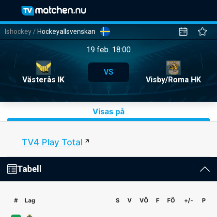
Ishockey
/
Hockeyallsvenskan
19 feb. 18:00
VS
Västerås IK
Visby/Roma HK
Visas på
TV4 Play Total
Tabell
#
Lag
S
V
VÖ
F
FÖ
+/-
P