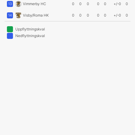
13
Vimmerby HC
0
0
0
0
0
+/-0
0
14
Visby/Roma HK
0
0
0
0
0
+/-0
0
Uppflyttningskval
Nedflyttningskval