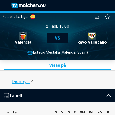
Fotboll
/
La Liga
21 apr. 13:00
VS
Valencia
Rayo Vallecano
Estadio Mestalla (Valencia, Spain)
Visas på
Disney+
Tabell
#
Lag
S
V
O
F
GM
IM
+/-
P