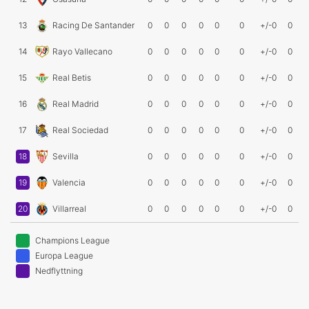
13
Racing De Santander
0
0
0
0
0
0
+/-0
0
14
Rayo Vallecano
0
0
0
0
0
0
+/-0
0
15
Real Betis
0
0
0
0
0
0
+/-0
0
16
Real Madrid
0
0
0
0
0
0
+/-0
0
17
Real Sociedad
0
0
0
0
0
0
+/-0
0
18
Sevilla
0
0
0
0
0
0
+/-0
0
19
Valencia
0
0
0
0
0
0
+/-0
0
20
Villarreal
0
0
0
0
0
0
+/-0
0
Champions League
Europa League
Nedflyttning