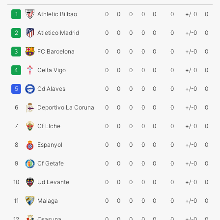
1
Athletic Bilbao
0
0
0
0
0
0
+/-0
0
2
Atletico Madrid
0
0
0
0
0
0
+/-0
0
3
FC Barcelona
0
0
0
0
0
0
+/-0
0
4
Celta Vigo
0
0
0
0
0
0
+/-0
0
5
Cd Alaves
0
0
0
0
0
0
+/-0
0
6
Deportivo La Coruna
0
0
0
0
0
0
+/-0
0
7
Cf Elche
0
0
0
0
0
0
+/-0
0
8
Espanyol
0
0
0
0
0
0
+/-0
0
9
Cf Getafe
0
0
0
0
0
0
+/-0
0
10
Ud Levante
0
0
0
0
0
0
+/-0
0
11
Malaga
0
0
0
0
0
0
+/-0
0
12
Osasuna
0
0
0
0
0
0
+/-0
0