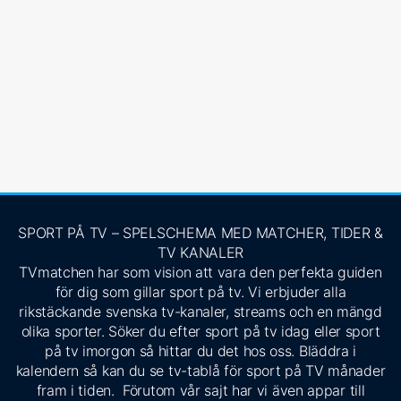
SPORT PÅ TV – SPELSCHEMA MED MATCHER, TIDER &
TV KANALER
TVmatchen har som vision att vara den perfekta guiden
för dig som gillar sport på tv. Vi erbjuder alla
rikstäckande svenska tv-kanaler, streams och en mängd
olika sporter. Söker du efter sport på tv idag eller sport
på tv imorgon så hittar du det hos oss. Bläddra i
kalendern så kan du se tv-tablå för sport på TV månader
fram i tiden. Förutom vår sajt har vi även appar till