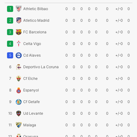
1
Athletic Bilbao
0
0
0
0
0
0
+/-0
0
2
Atletico Madrid
0
0
0
0
0
0
+/-0
0
3
FC Barcelona
0
0
0
0
0
0
+/-0
0
4
Celta Vigo
0
0
0
0
0
0
+/-0
0
5
Cd Alaves
0
0
0
0
0
0
+/-0
0
6
Deportivo La Coruna
0
0
0
0
0
0
+/-0
0
7
Cf Elche
0
0
0
0
0
0
+/-0
0
8
Espanyol
0
0
0
0
0
0
+/-0
0
9
Cf Getafe
0
0
0
0
0
0
+/-0
0
10
Ud Levante
0
0
0
0
0
0
+/-0
0
11
Malaga
0
0
0
0
0
0
+/-0
0
12
Osasuna
0
0
0
0
0
0
+/-0
0