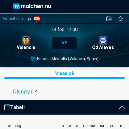
Fotboll
/
La Liga
14 feb. 14:00
VS
Valencia
Cd Alaves
Estadio Mestalla (Valencia, Spain)
Visas på
Disney+
Tabell
#
Lag
S
V
O
F
GM
IM
+/-
P