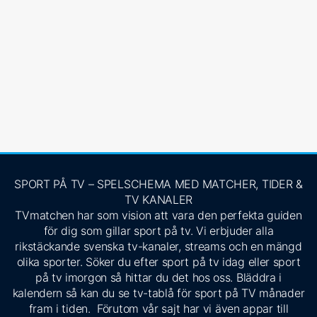
SPORT PÅ TV – SPELSCHEMA MED MATCHER, TIDER &
TV KANALER
TVmatchen har som vision att vara den perfekta guiden
för dig som gillar sport på tv. Vi erbjuder alla
rikstäckande svenska tv-kanaler, streams och en mängd
olika sporter. Söker du efter sport på tv idag eller sport
på tv imorgon så hittar du det hos oss. Bläddra i
kalendern så kan du se tv-tablå för sport på TV månader
fram i tiden. Förutom vår sajt har vi även appar till