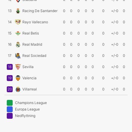
13
Racing De Santander
0
0
0
0
0
0
+/-0
0
14
Rayo Vallecano
0
0
0
0
0
0
+/-0
0
15
Real Betis
0
0
0
0
0
0
+/-0
0
16
Real Madrid
0
0
0
0
0
0
+/-0
0
17
Real Sociedad
0
0
0
0
0
0
+/-0
0
18
Sevilla
0
0
0
0
0
0
+/-0
0
19
Valencia
0
0
0
0
0
0
+/-0
0
20
Villarreal
0
0
0
0
0
0
+/-0
0
Champions League
Europa League
Nedflyttning