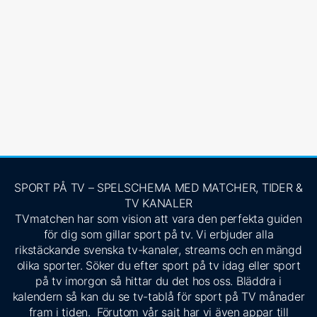
SPORT PÅ TV – SPELSCHEMA MED MATCHER, TIDER &
TV KANALER
TVmatchen har som vision att vara den perfekta guiden
för dig som gillar sport på tv. Vi erbjuder alla
rikstäckande svenska tv-kanaler, streams och en mängd
olika sporter. Söker du efter sport på tv idag eller sport
på tv imorgon så hittar du det hos oss. Bläddra i
kalendern så kan du se tv-tablå för sport på TV månader
fram i tiden. Förutom vår sajt har vi även appar till