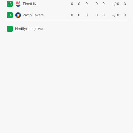
13
Timrå IK
0
0
0
0
0
+/-0
0
14
Växjö Lakers
0
0
0
0
0
+/-0
0
Nedflyttningskval