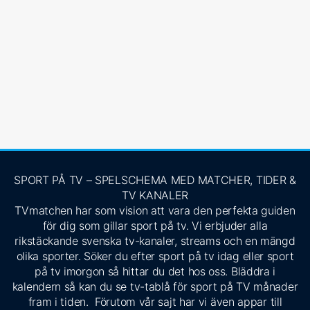
SPORT PÅ TV – SPELSCHEMA MED MATCHER, TIDER &
TV KANALER
TVmatchen har som vision att vara den perfekta guiden
för dig som gillar sport på tv. Vi erbjuder alla
rikstäckande svenska tv-kanaler, streams och en mängd
olika sporter. Söker du efter sport på tv idag eller sport
på tv imorgon så hittar du det hos oss. Bläddra i
kalendern så kan du se tv-tablå för sport på TV månader
fram i tiden. Förutom vår sajt har vi även appar till