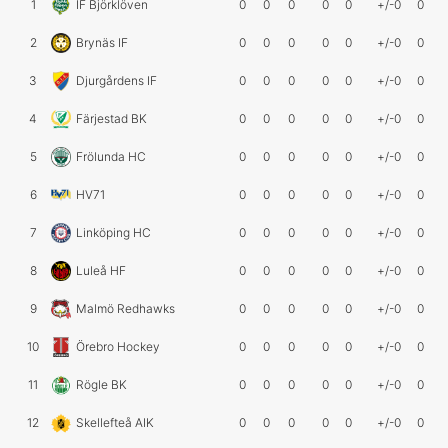
1
IF Björklöven
0
0
0
0
0
+/-0
0
2
Brynäs IF
0
0
0
0
0
+/-0
0
3
Djurgårdens IF
0
0
0
0
0
+/-0
0
4
Färjestad BK
0
0
0
0
0
+/-0
0
5
Frölunda HC
0
0
0
0
0
+/-0
0
6
HV71
0
0
0
0
0
+/-0
0
7
Linköping HC
0
0
0
0
0
+/-0
0
8
Luleå HF
0
0
0
0
0
+/-0
0
9
Malmö Redhawks
0
0
0
0
0
+/-0
0
10
Örebro Hockey
0
0
0
0
0
+/-0
0
11
Rögle BK
0
0
0
0
0
+/-0
0
12
Skellefteå AIK
0
0
0
0
0
+/-0
0