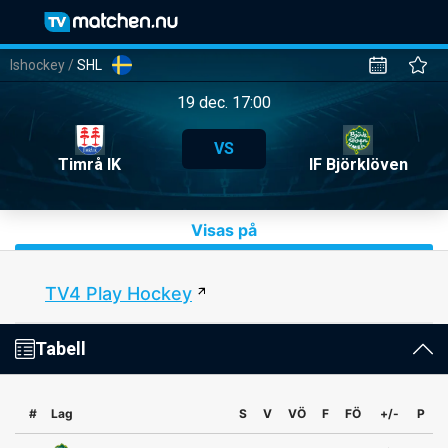
Ishockey
/
SHL
19 dec. 17:00
VS
Timrå IK
IF Björklöven
Visas på
TV4 Play Hockey
Tabell
#
Lag
S
V
VÖ
F
FÖ
+/-
P